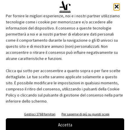
Per fornire le migliori esperienze, noi e i nostri partner utilizziamo
tecnologie come i cookie per memorizzare e/o accedere alle
informazioni del dispositivo. Il consenso a queste tecnologie
permetterà a noi e ai nostri partner di elaborare dati personali
come il comportamento durante la navigazione o gli ID univoci su
questo sito e di mostrare annunci (non) personalizzati. Non
acconsentire o ritirare il consenso può influire negativamente su
Edicola web
alcune caratteristiche e funzioni.
Abbonati e regala
Clicca qui sotto per acconsentire a quanto sopra o per fare scelte
dettagliate. Le tue scelte saranno applicate solamente a questo
Iscriviti alla newsletter
sito. È possibile modificare le impostazioni in qualsiasi momento,
compreso il ritiro del consenso, utilizzando i pulsanti della Cookie
Policy o cliccando sul pulsante di gestione del consenso nella parte
inferiore dello schermo.
EVENTI
Gestisci 1768 fornitori
Per saperne di più su questi scopi
Accetta