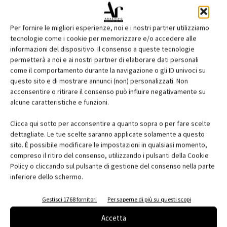
Per fornire le migliori esperienze, noi e i nostri partner utilizziamo
tecnologie come i cookie per memorizzare e/o accedere alle
informazioni del dispositivo. Il consenso a queste tecnologie
permetterà a noi e ai nostri partner di elaborare dati personali
come il comportamento durante la navigazione o gli ID univoci su
questo sito e di mostrare annunci (non) personalizzati. Non
acconsentire o ritirare il consenso può influire negativamente su
Edicola web
alcune caratteristiche e funzioni.
Abbonati e regala
Clicca qui sotto per acconsentire a quanto sopra o per fare scelte
dettagliate. Le tue scelte saranno applicate solamente a questo
Iscriviti alla newsletter
sito. È possibile modificare le impostazioni in qualsiasi momento,
compreso il ritiro del consenso, utilizzando i pulsanti della Cookie
Policy o cliccando sul pulsante di gestione del consenso nella parte
inferiore dello schermo.
EVENTI
Gestisci 1768 fornitori
Per saperne di più su questi scopi
Accetta