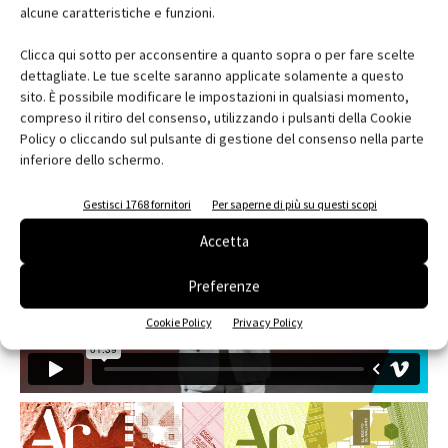
1
2
alcune caratteristiche e funzioni.
Clicca qui sotto per acconsentire a quanto sopra o per fare scelte
dettagliate. Le tue scelte saranno applicate solamente a questo
sito. È possibile modificare le impostazioni in qualsiasi momento,
compreso il ritiro del consenso, utilizzando i pulsanti della Cookie
EDICOLA
Policy o cliccando sul pulsante di gestione del consenso nella parte
inferiore dello schermo.
Gestisci 1768 fornitori
Per saperne di più su questi scopi
Accetta
Preferenze
Cookie Policy
Privacy Policy