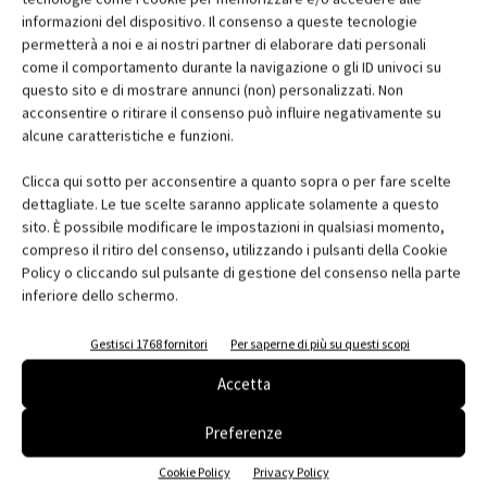
informazioni del dispositivo. Il consenso a queste tecnologie
permetterà a noi e ai nostri partner di elaborare dati personali
come il comportamento durante la navigazione o gli ID univoci su
questo sito e di mostrare annunci (non) personalizzati. Non
acconsentire o ritirare il consenso può influire negativamente su
alcune caratteristiche e funzioni.
Clicca qui sotto per acconsentire a quanto sopra o per fare scelte
Ingenius di Alpac: ventilazione meccanica
dettagliate. Le tue scelte saranno applicate solamente a questo
controllata
sito. È possibile modificare le impostazioni in qualsiasi momento,
compreso il ritiro del consenso, utilizzando i pulsanti della Cookie
Chiara Scalco
Policy o cliccando sul pulsante di gestione del consenso nella parte
inferiore dello schermo.
Gestisci 1768 fornitori
Per saperne di più su questi scopi
EDICOLA
Accetta
Preferenze
Cookie Policy
Privacy Policy