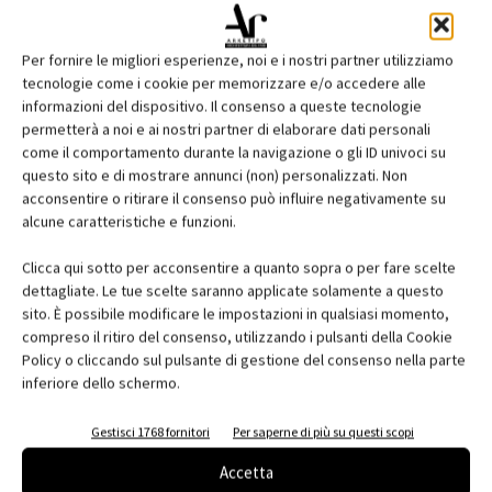
Per fornire le migliori esperienze, noi e i nostri partner utilizziamo
tecnologie come i cookie per memorizzare e/o accedere alle
informazioni del dispositivo. Il consenso a queste tecnologie
permetterà a noi e ai nostri partner di elaborare dati personali
come il comportamento durante la navigazione o gli ID univoci su
questo sito e di mostrare annunci (non) personalizzati. Non
acconsentire o ritirare il consenso può influire negativamente su
Edicola web
alcune caratteristiche e funzioni.
Abbonati e regala
Clicca qui sotto per acconsentire a quanto sopra o per fare scelte
dettagliate. Le tue scelte saranno applicate solamente a questo
Iscriviti alla newsletter
sito. È possibile modificare le impostazioni in qualsiasi momento,
compreso il ritiro del consenso, utilizzando i pulsanti della Cookie
Policy o cliccando sul pulsante di gestione del consenso nella parte
inferiore dello schermo.
EVENTI
Gestisci 1768 fornitori
Per saperne di più su questi scopi
Accetta