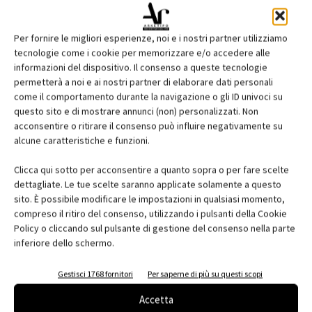
Per fornire le migliori esperienze, noi e i nostri partner utilizziamo
tecnologie come i cookie per memorizzare e/o accedere alle
informazioni del dispositivo. Il consenso a queste tecnologie
permetterà a noi e ai nostri partner di elaborare dati personali
come il comportamento durante la navigazione o gli ID univoci su
questo sito e di mostrare annunci (non) personalizzati. Non
acconsentire o ritirare il consenso può influire negativamente su
Edicola web
alcune caratteristiche e funzioni.
Abbonati e regala
Clicca qui sotto per acconsentire a quanto sopra o per fare scelte
dettagliate. Le tue scelte saranno applicate solamente a questo
Iscriviti alla newsletter
sito. È possibile modificare le impostazioni in qualsiasi momento,
compreso il ritiro del consenso, utilizzando i pulsanti della Cookie
Policy o cliccando sul pulsante di gestione del consenso nella parte
inferiore dello schermo.
EVENTI
Gestisci 1768 fornitori
Per saperne di più su questi scopi
Accetta