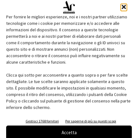
Per fornire le migliori esperienze, noi e i nostri partner utilizziamo
tecnologie come i cookie per memorizzare e/o accedere alle
informazioni del dispositivo. Il consenso a queste tecnologie
permetterà a noi e ai nostri partner di elaborare dati personali
come il comportamento durante la navigazione o gli ID univoci su
questo sito e di mostrare annunci (non) personalizzati. Non
acconsentire o ritirare il consenso può influire negativamente su
Edicola web
alcune caratteristiche e funzioni.
Abbonati e regala
Clicca qui sotto per acconsentire a quanto sopra o per fare scelte
dettagliate. Le tue scelte saranno applicate solamente a questo
Iscriviti alla newsletter
sito. È possibile modificare le impostazioni in qualsiasi momento,
compreso il ritiro del consenso, utilizzando i pulsanti della Cookie
Policy o cliccando sul pulsante di gestione del consenso nella parte
inferiore dello schermo.
EVENTI
Gestisci 1768 fornitori
Per saperne di più su questi scopi
Accetta