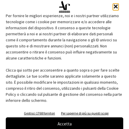
Per fornire le migliori esperienze, noi e i nostri partner utilizziamo
tecnologie come i cookie per memorizzare e/o accedere alle
informazioni del dispositivo. Il consenso a queste tecnologie
permetterà a noi e ai nostri partner di elaborare dati personali
come il comportamento durante la navigazione o gli ID univoci su
questo sito e di mostrare annunci (non) personalizzati. Non
acconsentire o ritirare il consenso può influire negativamente su
Edicola web
alcune caratteristiche e funzioni.
Abbonati e regala
Clicca qui sotto per acconsentire a quanto sopra o per fare scelte
dettagliate. Le tue scelte saranno applicate solamente a questo
Iscriviti alla newsletter
sito. È possibile modificare le impostazioni in qualsiasi momento,
compreso il ritiro del consenso, utilizzando i pulsanti della Cookie
Policy o cliccando sul pulsante di gestione del consenso nella parte
inferiore dello schermo.
EVENTI
Gestisci 1768 fornitori
Per saperne di più su questi scopi
Accetta