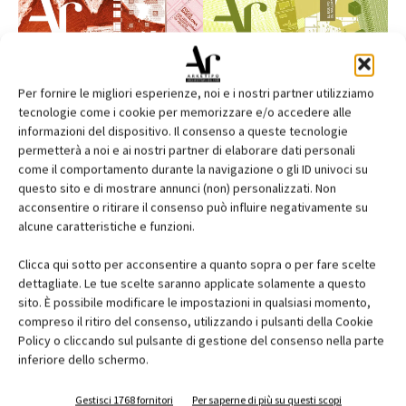
Per fornire le migliori esperienze, noi e i nostri partner utilizziamo
tecnologie come i cookie per memorizzare e/o accedere alle
informazioni del dispositivo. Il consenso a queste tecnologie
permetterà a noi e ai nostri partner di elaborare dati personali
come il comportamento durante la navigazione o gli ID univoci su
questo sito e di mostrare annunci (non) personalizzati. Non
acconsentire o ritirare il consenso può influire negativamente su
alcune caratteristiche e funzioni.
Edicola web
Clicca qui sotto per acconsentire a quanto sopra o per fare scelte
dettagliate. Le tue scelte saranno applicate solamente a questo
Abbonati e regala
sito. È possibile modificare le impostazioni in qualsiasi momento,
compreso il ritiro del consenso, utilizzando i pulsanti della Cookie
Iscriviti alla newsletter
Policy o cliccando sul pulsante di gestione del consenso nella parte
inferiore dello schermo.
Gestisci 1768 fornitori
Per saperne di più su questi scopi
EVENTI