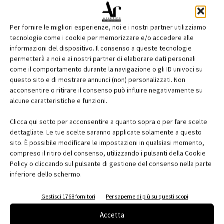
Per fornire le migliori esperienze, noi e i nostri partner utilizziamo
tecnologie come i cookie per memorizzare e/o accedere alle
informazioni del dispositivo. Il consenso a queste tecnologie
permetterà a noi e ai nostri partner di elaborare dati personali
come il comportamento durante la navigazione o gli ID univoci su
questo sito e di mostrare annunci (non) personalizzati. Non
acconsentire o ritirare il consenso può influire negativamente su
Edicola web
alcune caratteristiche e funzioni.
Abbonati e regala
Clicca qui sotto per acconsentire a quanto sopra o per fare scelte
dettagliate. Le tue scelte saranno applicate solamente a questo
Iscriviti alla newsletter
sito. È possibile modificare le impostazioni in qualsiasi momento,
compreso il ritiro del consenso, utilizzando i pulsanti della Cookie
Policy o cliccando sul pulsante di gestione del consenso nella parte
inferiore dello schermo.
EVENTI
Gestisci 1768 fornitori
Per saperne di più su questi scopi
Accetta