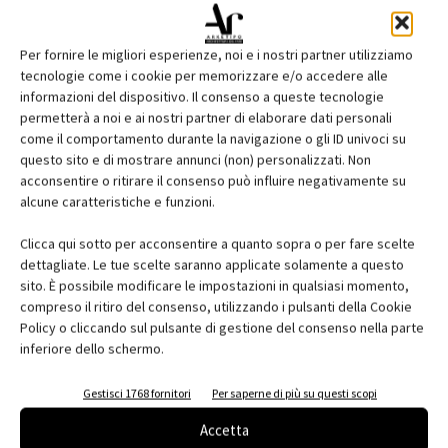
Per fornire le migliori esperienze, noi e i nostri partner utilizziamo
tecnologie come i cookie per memorizzare e/o accedere alle
informazioni del dispositivo. Il consenso a queste tecnologie
permetterà a noi e ai nostri partner di elaborare dati personali
come il comportamento durante la navigazione o gli ID univoci su
questo sito e di mostrare annunci (non) personalizzati. Non
acconsentire o ritirare il consenso può influire negativamente su
Edicola web
alcune caratteristiche e funzioni.
Abbonati e regala
Clicca qui sotto per acconsentire a quanto sopra o per fare scelte
dettagliate. Le tue scelte saranno applicate solamente a questo
Iscriviti alla newsletter
sito. È possibile modificare le impostazioni in qualsiasi momento,
compreso il ritiro del consenso, utilizzando i pulsanti della Cookie
Policy o cliccando sul pulsante di gestione del consenso nella parte
inferiore dello schermo.
EVENTI
Gestisci 1768 fornitori
Per saperne di più su questi scopi
Accetta