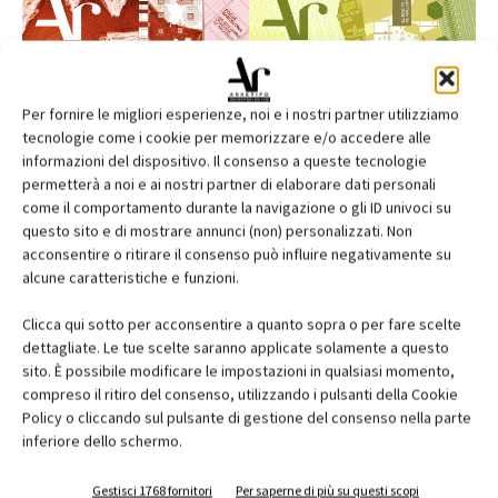
Per fornire le migliori esperienze, noi e i nostri partner utilizziamo
tecnologie come i cookie per memorizzare e/o accedere alle
informazioni del dispositivo. Il consenso a queste tecnologie
permetterà a noi e ai nostri partner di elaborare dati personali
come il comportamento durante la navigazione o gli ID univoci su
questo sito e di mostrare annunci (non) personalizzati. Non
acconsentire o ritirare il consenso può influire negativamente su
alcune caratteristiche e funzioni.
Edicola web
Clicca qui sotto per acconsentire a quanto sopra o per fare scelte
dettagliate. Le tue scelte saranno applicate solamente a questo
Abbonati e regala
sito. È possibile modificare le impostazioni in qualsiasi momento,
compreso il ritiro del consenso, utilizzando i pulsanti della Cookie
Iscriviti alla newsletter
Policy o cliccando sul pulsante di gestione del consenso nella parte
inferiore dello schermo.
Gestisci 1768 fornitori
Per saperne di più su questi scopi
EVENTI