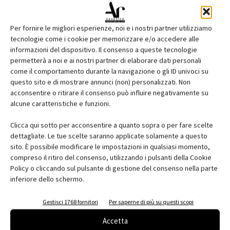
Per fornire le migliori esperienze, noi e i nostri partner utilizziamo
tecnologie come i cookie per memorizzare e/o accedere alle
informazioni del dispositivo. Il consenso a queste tecnologie
permetterà a noi e ai nostri partner di elaborare dati personali
come il comportamento durante la navigazione o gli ID univoci su
questo sito e di mostrare annunci (non) personalizzati. Non
acconsentire o ritirare il consenso può influire negativamente su
Edicola web
alcune caratteristiche e funzioni.
Abbonati e regala
Clicca qui sotto per acconsentire a quanto sopra o per fare scelte
dettagliate. Le tue scelte saranno applicate solamente a questo
Iscriviti alla newsletter
sito. È possibile modificare le impostazioni in qualsiasi momento,
compreso il ritiro del consenso, utilizzando i pulsanti della Cookie
Policy o cliccando sul pulsante di gestione del consenso nella parte
inferiore dello schermo.
EVENTI
Gestisci 1768 fornitori
Per saperne di più su questi scopi
Accetta