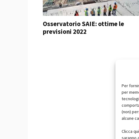
Osservatorio SAIE: ottime le
previsioni 2022
Per forni
per memor
tecnologi
comportam
(non) per
alcune ca
Clicca qu
saranno a