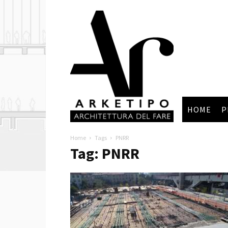
Arketipo
HOME
P
Home
Tags
PNRR
Tag: PNRR