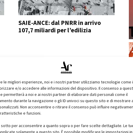
SAIE-ANCE: dal PNRR in arrivo
107,7 miliardi per l’edilizia
re le migliori esperienze, noi e i nostri partner utilizziamo tecnologie come 
izzare e/o accedere alle informazioni del dispositivo. Il consenso a ques
e permetterà a noi e ai nostri partner di elaborare dati personali come il
ento durante la navigazione o gli ID univoci su questo sito e di mostrare 
sonalizzati. Non acconsentire o ritirare il consenso può influire negativame
ratteristiche e funzioni.
i sotto per acconsentire a quanto sopra o per fare scelte dettagliate. Le tu
pplicate solamente a questo sito. È possibile modificare le impostazioni in 