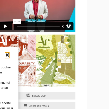
i cookie
te
annunci
nte su
Edicola web
e scelte
Abbonati e regala
qualsiasi