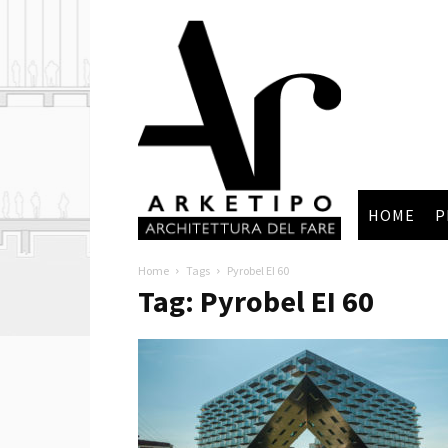
Arketipo
HOME
P
Home
Tags
Pyrobel EI 60
Tag: Pyrobel EI 60