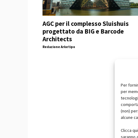
AGC per il complesso Sluishuis
progettato da BIG e Barcode
Architects
Redazione Arketipo
Per forni
per memor
tecnologi
comportam
(non) per
alcune ca
Clicca qu
saranno a