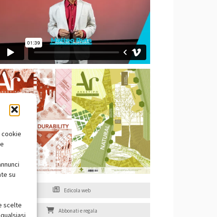
i cookie
te
annunci
nte su
Edicola web
e scelte
Abbonati e regala
qualsiasi