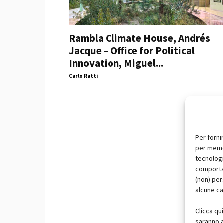
Rambla Climate House, Andrés
Jacque – Office for Political
Innovation, Miguel...
Carlo Ratti
-
Per forni
per memor
tecnologi
comportam
(non) per
alcune ca
Clicca qu
saranno a