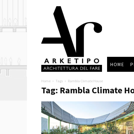
Arketipo
HOME
P
Home
Tags
Rambla Climate House
Tag: Rambla Climate H