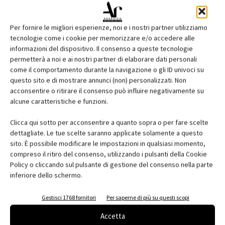
Per fornire le migliori esperienze, noi e i nostri partner utilizziamo
tecnologie come i cookie per memorizzare e/o accedere alle
informazioni del dispositivo. Il consenso a queste tecnologie
permetterà a noi e ai nostri partner di elaborare dati personali
come il comportamento durante la navigazione o gli ID univoci su
questo sito e di mostrare annunci (non) personalizzati. Non
acconsentire o ritirare il consenso può influire negativamente su
Edicola web
alcune caratteristiche e funzioni.
Abbonati e regala
Clicca qui sotto per acconsentire a quanto sopra o per fare scelte
dettagliate. Le tue scelte saranno applicate solamente a questo
Iscriviti alla newsletter
sito. È possibile modificare le impostazioni in qualsiasi momento,
compreso il ritiro del consenso, utilizzando i pulsanti della Cookie
Policy o cliccando sul pulsante di gestione del consenso nella parte
inferiore dello schermo.
EVENTI
Gestisci 1768 fornitori
Per saperne di più su questi scopi
Accetta