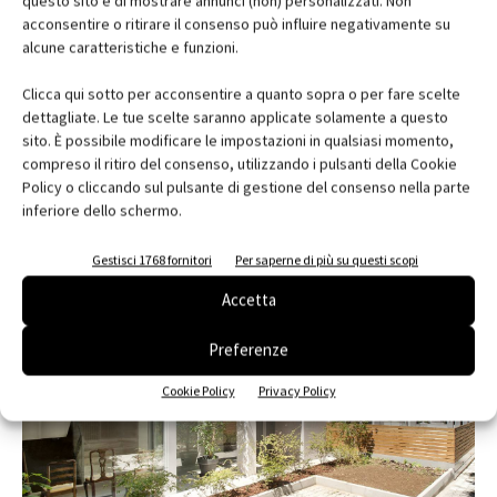
questo sito e di mostrare annunci (non) personalizzati. Non
acconsentire o ritirare il consenso può influire negativamente su
alcune caratteristiche e funzioni.
Clicca qui sotto per acconsentire a quanto sopra o per fare scelte
dettagliate. Le tue scelte saranno applicate solamente a questo
Recupero edificio esistente e nuova
sito. È possibile modificare le impostazioni in qualsiasi momento,
costruzione a Erba (Co) – Marco...
compreso il ritiro del consenso, utilizzando i pulsanti della Cookie
Chiara Scalco
Policy o cliccando sul pulsante di gestione del consenso nella parte
inferiore dello schermo.
Gestisci 1768 fornitori
Per saperne di più su questi scopi
Accetta
Preferenze
Cookie Policy
Privacy Policy