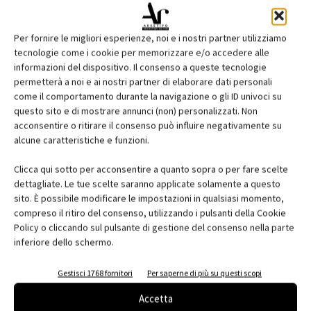
Per fornire le migliori esperienze, noi e i nostri partner utilizziamo
tecnologie come i cookie per memorizzare e/o accedere alle
informazioni del dispositivo. Il consenso a queste tecnologie
permetterà a noi e ai nostri partner di elaborare dati personali
come il comportamento durante la navigazione o gli ID univoci su
questo sito e di mostrare annunci (non) personalizzati. Non
acconsentire o ritirare il consenso può influire negativamente su
Edicola web
alcune caratteristiche e funzioni.
Abbonati e regala
Clicca qui sotto per acconsentire a quanto sopra o per fare scelte
dettagliate. Le tue scelte saranno applicate solamente a questo
Iscriviti alla newsletter
sito. È possibile modificare le impostazioni in qualsiasi momento,
compreso il ritiro del consenso, utilizzando i pulsanti della Cookie
Policy o cliccando sul pulsante di gestione del consenso nella parte
inferiore dello schermo.
EVENTI
Gestisci 1768 fornitori
Per saperne di più su questi scopi
Accetta