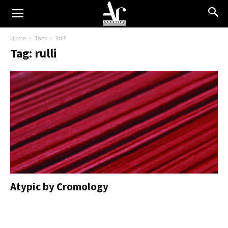
Home
Tags
Rulli
Tag: rulli
Atypic by Cromology