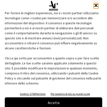
Per fornire le migliori esperienze, noi e i nostri partner utilizziamo
tecnologie come i cookie per memorizzare e/o accedere alle
informazioni del dispositivo. Il consenso a queste tecnologie
permetterà a noi e ai nostri partner di elaborare dati personali
come il comportamento durante la navigazione o gli ID univoci su
questo sito e di mostrare annunci (non) personalizzati. Non
acconsentire o ritirare il consenso può influire negativamente su
Edicola web
alcune caratteristiche e funzioni.
Abbonati e regala
Clicca qui sotto per acconsentire a quanto sopra o per fare scelte
dettagliate. Le tue scelte saranno applicate solamente a questo
Iscriviti alla newsletter
sito. È possibile modificare le impostazioni in qualsiasi momento,
compreso il ritiro del consenso, utilizzando i pulsanti della Cookie
Policy o cliccando sul pulsante di gestione del consenso nella parte
inferiore dello schermo.
EVENTI
Gestisci 1768 fornitori
Per saperne di più su questi scopi
Accetta