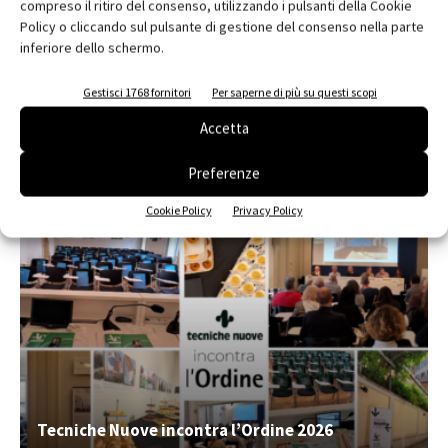
compreso il ritiro del consenso, utilizzando i pulsanti della Cookie
Policy o cliccando sul pulsante di gestione del consenso nella parte
Edicola web
inferiore dello schermo.
Abbonati e regala
Gestisci 1768 fornitori
Per saperne di più su questi scopi
Iscriviti alla newsletter
Accetta
Preferenze
EVENTI
Cookie Policy
Privacy Policy
Tecniche Nuove incontra l’Ordine 2026