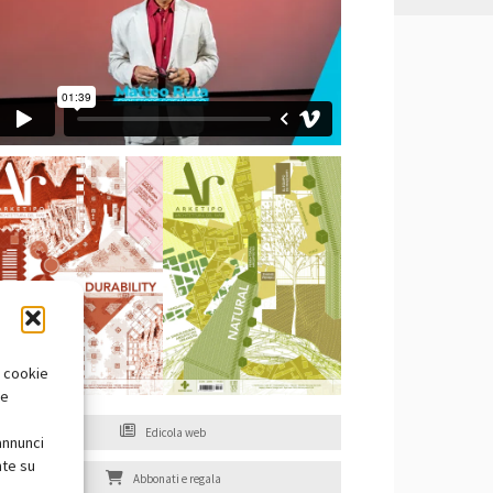
i cookie
te
Edicola web
annunci
nte su
Abbonati e regala