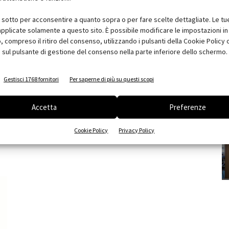
i sotto per acconsentire a quanto sopra o per fare scelte dettagliate. Le tu
pplicate solamente a questo sito. È possibile modificare le impostazioni in 
compreso il ritiro del consenso, utilizzando i pulsanti della Cookie Policy 
 sul pulsante di gestione del consenso nella parte inferiore dello schermo.
Gestisci 1768 fornitori
Per saperne di più su questi scopi
Accetta
Preferenze
L’evoluzione del sistema
pavimento Isolmant
Cookie Policy
Privacy Policy