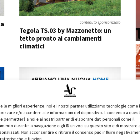
la
contenuto sponsorizzato
Tegola TS.03 by Mazzonetto: un
tetto pronto ai cambiamenti
climatici
re le migliori esperienze, noi e i nostri partner utilizziamo tecnologie come 
izzare e/o accedere alle informazioni del dispositivo. Il consenso a ques
e permetterà a noi e ai nostri partner di elaborare dati personali come il
È online il nuovo sito di Wood
ento durante la navigazione o gli ID univoci su questo sito e di mostrare 
Beton
sonalizzati. Non acconsentire o ritirare il consenso può influire negativame
ratteristiche e funzioni.