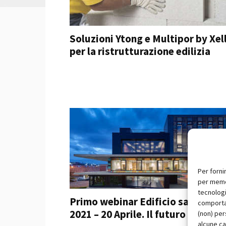
Soluzioni Ytong e Multipor by Xel
per la ristrutturazione edilizia
Per forni
per memor
tecnologi
Primo webinar Edificio salubre
comportam
2021 – 20 Aprile. Il futuro dei...
(non) per
alcune ca