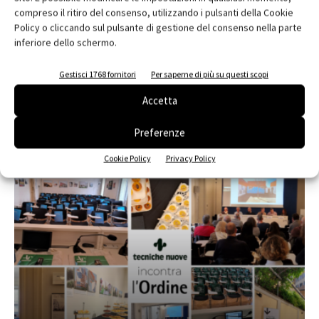
compreso il ritiro del consenso, utilizzando i pulsanti della Cookie
Policy o cliccando sul pulsante di gestione del consenso nella parte
inferiore dello schermo.
Edicola web
Abbonati e regala
Gestisci 1768 fornitori
Per saperne di più su questi scopi
Accetta
Iscriviti alla newsletter
Preferenze
EVENTI
Cookie Policy
Privacy Policy