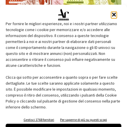
Per fornire le migliori esperienze, noi e i nostri partner utilizziamo
tecnologie come i cookie per memorizzare e/o accedere alle
informazioni del dispositivo. Il consenso a queste tecnologie
permetterà a noi e ai nostri partner di elaborare dati personali
come il comportamento durante la navigazione o gli ID univoci su
questo sito e di mostrare annunci (non) personalizzati. Non
acconsentire o ritirare il consenso può influire negativamente su
alcune caratteristiche e funzioni.
Edicola web
Clicca qui sotto per acconsentire a quanto sopra o per fare scelte
Abbonati e regala
dettagliate. Le tue scelte saranno applicate solamente a questo
sito. È possibile modificare le impostazioni in qualsiasi momento,
Iscriviti alla newsletter
compreso il ritiro del consenso, utilizzando i pulsanti della Cookie
Policy o cliccando sul pulsante di gestione del consenso nella parte
inferiore dello schermo.
EVENTI
Gestisci 1768 fornitori
Per saperne di più su questi scopi