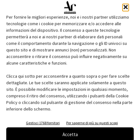
Per fornire le migliori esperienze, noi e i nostri partner utilizziamo
tecnologie come i cookie per memorizzare e/o accedere alle
informazioni del dispositivo. Il consenso a queste tecnologie
permetterà a noi e ai nostri partner di elaborare dati personali
come il comportamento durante la navigazione o gli ID univoci su
questo sito e di mostrare annunci (non) personalizzati. Non
acconsentire o ritirare il consenso può influire negativamente su
Edicola web
alcune caratteristiche e funzioni.
Abbonati e regala
Clicca qui sotto per acconsentire a quanto sopra o per fare scelte
dettagliate. Le tue scelte saranno applicate solamente a questo
Iscriviti alla newsletter
sito. È possibile modificare le impostazioni in qualsiasi momento,
compreso il ritiro del consenso, utilizzando i pulsanti della Cookie
Policy o cliccando sul pulsante di gestione del consenso nella parte
inferiore dello schermo.
EVENTI
Gestisci 1768 fornitori
Per saperne di più su questi scopi
Accetta