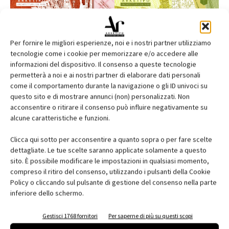
Per fornire le migliori esperienze, noi e i nostri partner utilizziamo
tecnologie come i cookie per memorizzare e/o accedere alle
informazioni del dispositivo. Il consenso a queste tecnologie
permetterà a noi e ai nostri partner di elaborare dati personali
come il comportamento durante la navigazione o gli ID univoci su
questo sito e di mostrare annunci (non) personalizzati. Non
acconsentire o ritirare il consenso può influire negativamente su
alcune caratteristiche e funzioni.
Edicola web
Clicca qui sotto per acconsentire a quanto sopra o per fare scelte
Abbonati e regala
dettagliate. Le tue scelte saranno applicate solamente a questo
sito. È possibile modificare le impostazioni in qualsiasi momento,
Iscriviti alla newsletter
compreso il ritiro del consenso, utilizzando i pulsanti della Cookie
Policy o cliccando sul pulsante di gestione del consenso nella parte
inferiore dello schermo.
EVENTI
Gestisci 1768 fornitori
Per saperne di più su questi scopi