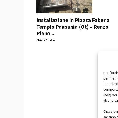
Installazione in Piazza Faber a
Tempio Pausania (Ot) – Renzo
Piano...
Chiara Scalco
Per forni
per memor
tecnologi
comportam
(non) per
alcune ca
Clicca qu
saranno a