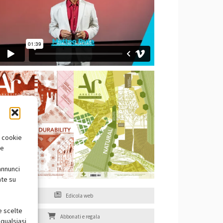
i cookie
te
annunci
nte su
Edicola web
e scelte
Abbonati e regala
qualsiasi