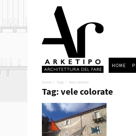
Arketipo
HOME
P
Home
Tags
Vele colorate
Tag: vele colorate