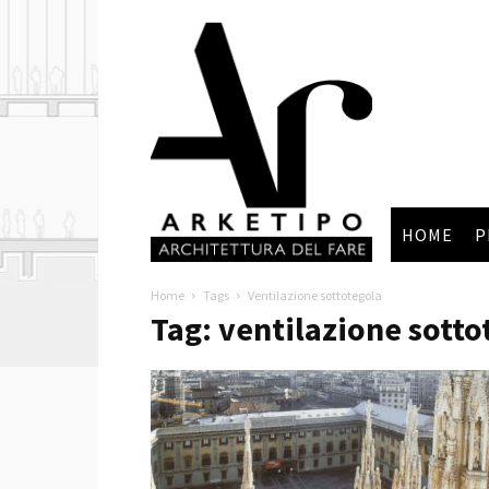
Arketipo
HOME
P
Home
Tags
Ventilazione sottotegola
Tag: ventilazione sotto