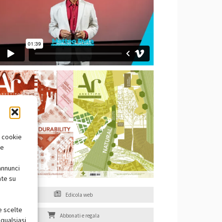
i cookie
te
annunci
nte su
Edicola web
e scelte
Abbonati e regala
qualsiasi