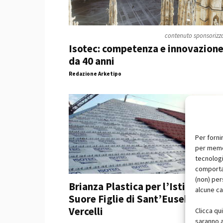
contenuto sponsorizz
Isotec: competenza e innovazion
da 40 anni
Redazione Arketipo
Per forni
per memor
tecnologi
comportam
(non) per
Brianza Plastica per l’Istituto
alcune ca
Suore Figlie di Sant’Eusebio a
Vercelli
Clicca qu
saranno a