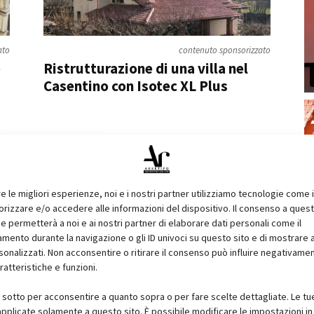
ato
contenuto sponsorizzato
e
Ristrutturazione di una villa nel
Casentino con Isotec XL Plus
re le migliori esperienze, noi e i nostri partner utilizziamo tecnologie come 
izzare e/o accedere alle informazioni del dispositivo. Il consenso a ques
e permetterà a noi e ai nostri partner di elaborare dati personali come il
ento durante la navigazione o gli ID univoci su questo sito e di mostrare 
sonalizzati. Non acconsentire o ritirare il consenso può influire negativame
ratteristiche e funzioni.
i sotto per acconsentire a quanto sopra o per fare scelte dettagliate. Le tu
pplicate solamente a questo sito. È possibile modificare le impostazioni in 