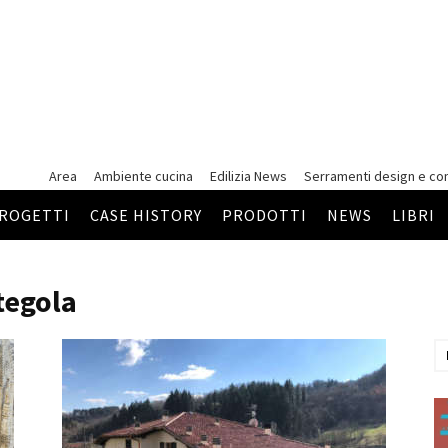
Area
Ambiente cucina
Edilizia News
Serramenti
design e co
ROGETTI
CASE HISTORY
PRODOTTI
NEWS
LIBRI
tegola