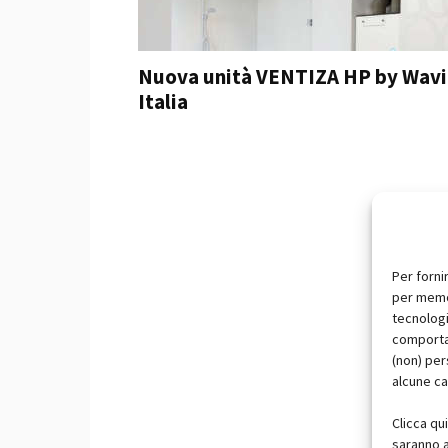
Nuova unità VENTIZA HP by Wavi
Italia
Per forni
per memor
tecnologi
comportam
(non) per
alcune ca
Clicca qu
saranno a