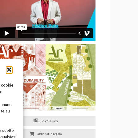
i cookie
te
annunci
nte su
Edicola web
e scelte
Abbonati e regala
qualsiasi