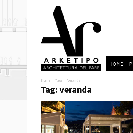
Arketipo
HOME
P
Home
Tags
Veranda
Tag: veranda