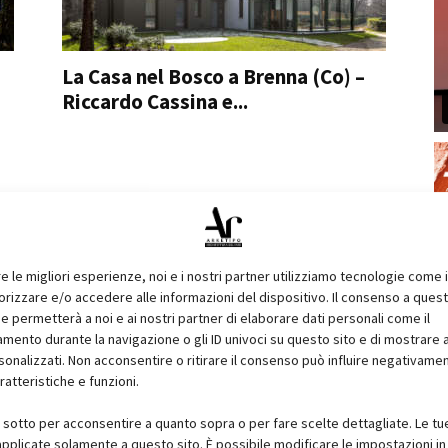
La Casa nel Bosco a Brenna (Co) –
Riccardo Cassina e...
re le migliori esperienze, noi e i nostri partner utilizziamo tecnologie come 
izzare e/o accedere alle informazioni del dispositivo. Il consenso a ques
e permetterà a noi e ai nostri partner di elaborare dati personali come il
ento durante la navigazione o gli ID univoci su questo sito e di mostrare 
sonalizzati. Non acconsentire o ritirare il consenso può influire negativame
ratteristiche e funzioni.
i sotto per acconsentire a quanto sopra o per fare scelte dettagliate. Le tu
pplicate solamente a questo sito. È possibile modificare le impostazioni in 