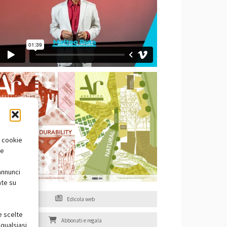
i cookie
te
annunci
nte su
Edicola web
e scelte
Abbonati e regala
qualsiasi