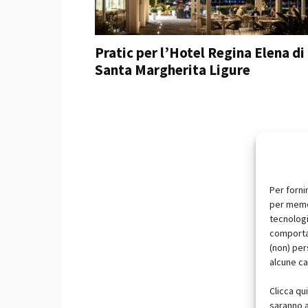
Pratic per l’Hotel Regina Elena di
Santa Margherita Ligure
Per forni
per memor
tecnologi
comportam
(non) per
alcune ca
Clicca qu
saranno a