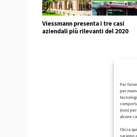
Viessmann presenta i tre casi
aziendali più rilevanti del 2020
Per forni
per memor
tecnologi
comportam
(non) per
alcune ca
Clicca qu
saranno a