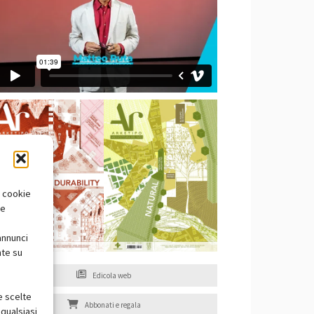
i cookie
te
annunci
nte su
Edicola web
e scelte
Abbonati e regala
qualsiasi