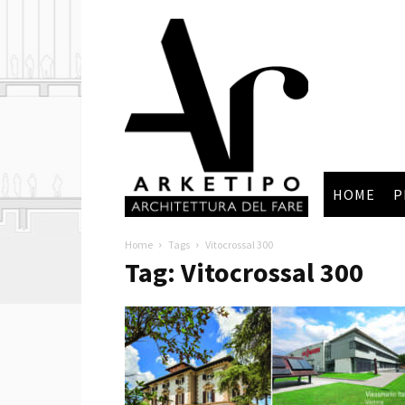
Arketipo
HOME
P
Home
Tags
Vitocrossal 300
Tag: Vitocrossal 300