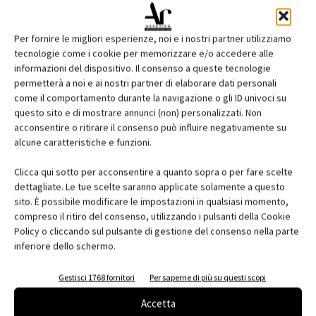
Per fornire le migliori esperienze, noi e i nostri partner utilizziamo
tecnologie come i cookie per memorizzare e/o accedere alle
informazioni del dispositivo. Il consenso a queste tecnologie
permetterà a noi e ai nostri partner di elaborare dati personali
come il comportamento durante la navigazione o gli ID univoci su
questo sito e di mostrare annunci (non) personalizzati. Non
acconsentire o ritirare il consenso può influire negativamente su
Edicola web
alcune caratteristiche e funzioni.
Abbonati e regala
Clicca qui sotto per acconsentire a quanto sopra o per fare scelte
dettagliate. Le tue scelte saranno applicate solamente a questo
Iscriviti alla newsletter
sito. È possibile modificare le impostazioni in qualsiasi momento,
compreso il ritiro del consenso, utilizzando i pulsanti della Cookie
Policy o cliccando sul pulsante di gestione del consenso nella parte
inferiore dello schermo.
EVENTI
Gestisci 1768 fornitori
Per saperne di più su questi scopi
Accetta