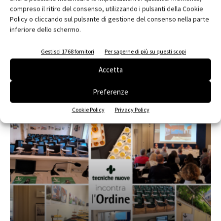
compreso il ritiro del consenso, utilizzando i pulsanti della Cookie
Policy o cliccando sul pulsante di gestione del consenso nella parte
inferiore dello schermo.
Edicola web
Abbonati e regala
Gestisci 1768 fornitori
Per saperne di più su questi scopi
Accetta
Iscriviti alla newsletter
Preferenze
EVENTI
Cookie Policy
Privacy Policy