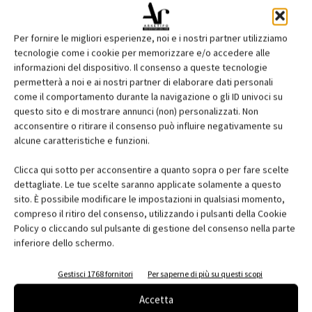
Per fornire le migliori esperienze, noi e i nostri partner utilizziamo
tecnologie come i cookie per memorizzare e/o accedere alle
informazioni del dispositivo. Il consenso a queste tecnologie
permetterà a noi e ai nostri partner di elaborare dati personali
come il comportamento durante la navigazione o gli ID univoci su
questo sito e di mostrare annunci (non) personalizzati. Non
acconsentire o ritirare il consenso può influire negativamente su
Edicola web
alcune caratteristiche e funzioni.
Abbonati e regala
Clicca qui sotto per acconsentire a quanto sopra o per fare scelte
dettagliate. Le tue scelte saranno applicate solamente a questo
Iscriviti alla newsletter
sito. È possibile modificare le impostazioni in qualsiasi momento,
compreso il ritiro del consenso, utilizzando i pulsanti della Cookie
Policy o cliccando sul pulsante di gestione del consenso nella parte
inferiore dello schermo.
EVENTI
Gestisci 1768 fornitori
Per saperne di più su questi scopi
Accetta