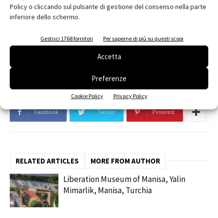
sociale ed economica.
Policy o cliccando sul pulsante di gestione del consenso nella parte
inferiore dello schermo.
TAGS
Ca’ Tron
centro internazionale EPiC
comfort acustico
Gestisci 1768 fornitori
Per saperne di più su questi scopi
comfort termico
Fondazione Enrico Mattei
illuminazione
Iuav
Accetta
Paolo Faccio
Restauro
Venezia
Preferenze
Cookie Policy
Privacy Policy
Facebook
Twitter
Pinterest
RELATED ARTICLES
MORE FROM AUTHOR
Liberation Museum of Manisa, Yalin
Mimarlik, Manisa, Turchia