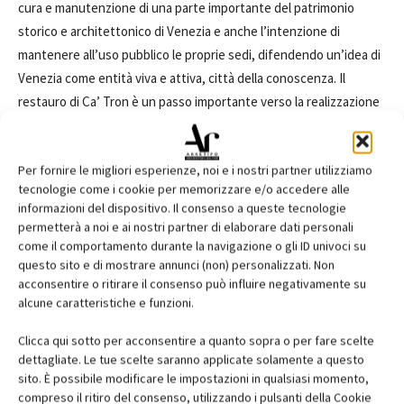
cura e manutenzione di una parte importante del patrimonio
storico e architettonico di Venezia e anche l’intenzione di
mantenere all’uso pubblico le proprie sedi, difendendo un’idea di
Venezia come entità viva e attiva, città della conoscenza. Il
restauro di Ca’ Tron è un passo importante verso la realizzazione
di un fondaco della ricerca aperto all’incontro internazionale, alla
città, alle imprese, alle istituzioni locali. Gli spazi appena restaurati
Per fornire le migliori esperienze, noi e i nostri partner utilizziamo
del terzo piano del palazzo ospiteranno la nuova sede della
tecnologie come i cookie per memorizzare e/o accedere alle
Fondazione Eni Enrico Mattei
a Venezia che insieme
informazioni del dispositivo. Il consenso a queste tecnologie
all’Università Iuav ha di recente costituito
EPiC (Earth and Polis
permetterà a noi e ai nostri partner di elaborare dati personali
research center)
, centro internazionale di ricerca che ha avviato
come il comportamento durante la navigazione o gli ID univoci su
questo sito e di mostrare annunci (non) personalizzati. Non
un percorso pluriennale su due temi strategici del dibattito
acconsentire o ritirare il consenso può influire negativamente su
contemporaneo: l’adattamento delle città al cambiamento
alcune caratteristiche e funzioni.
climatico e la ricostruzione delle città in contesti di conflitto, con
particolare attenzione ai Paesi del Medio Oriente e Nord Africa.
Clicca qui sotto per acconsentire a quanto sopra o per fare scelte
Un progetto di eccellenza che si rivolge al mondo con l’obiettivo
dettagliate. Le tue scelte saranno applicate solamente a questo
sito. È possibile modificare le impostazioni in qualsiasi momento,
di affiancare i governi urbani nella sfida della resilienza climatica,
compreso il ritiro del consenso, utilizzando i pulsanti della Cookie