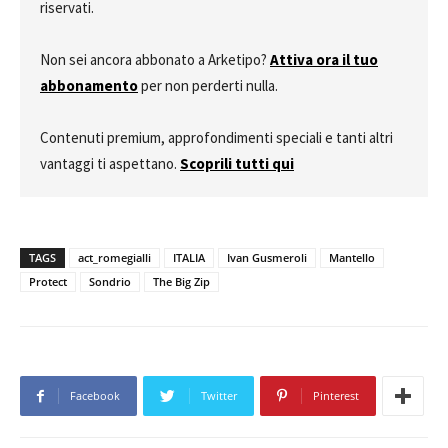
riservati.
Non sei ancora abbonato a Arketipo?
Attiva ora il tuo
abbonamento
per non perderti nulla.
Contenuti premium, approfondimenti speciali e tanti altri
vantaggi ti aspettano.
Scoprili tutti qui
TAGS
act_romegialli
ITALIA
Ivan Gusmeroli
Mantello
Protect
Sondrio
The Big Zip
Facebook
Twitter
Pinterest