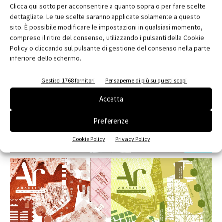
Clicca qui sotto per acconsentire a quanto sopra o per fare scelte
dettagliate. Le tue scelte saranno applicate solamente a questo
EDICOLA
sito. È possibile modificare le impostazioni in qualsiasi momento,
compreso il ritiro del consenso, utilizzando i pulsanti della Cookie
Policy o cliccando sul pulsante di gestione del consenso nella parte
inferiore dello schermo.
Gestisci 1768 fornitori
Per saperne di più su questi scopi
Accetta
Preferenze
Cookie Policy
Privacy Policy