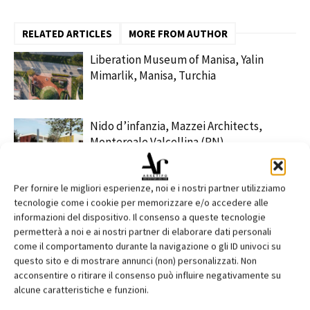
RELATED ARTICLES
MORE FROM AUTHOR
Liberation Museum of Manisa, Yalin
Mimarlik, Manisa, Turchia
Nido d’infanzia, Mazzei Architects,
Montereale Valcellina (PN)
Per fornire le migliori esperienze, noi e i nostri partner utilizziamo
Kinderoase an der TUM, Kéré
tecnologie come i cookie per memorizzare e/o accedere alle
Architecture – HK Architekten, Munich
informazioni del dispositivo. Il consenso a queste tecnologie
permetterà a noi e ai nostri partner di elaborare dati personali
come il comportamento durante la navigazione o gli ID univoci su
questo sito e di mostrare annunci (non) personalizzati. Non
acconsentire o ritirare il consenso può influire negativamente su
alcune caratteristiche e funzioni.