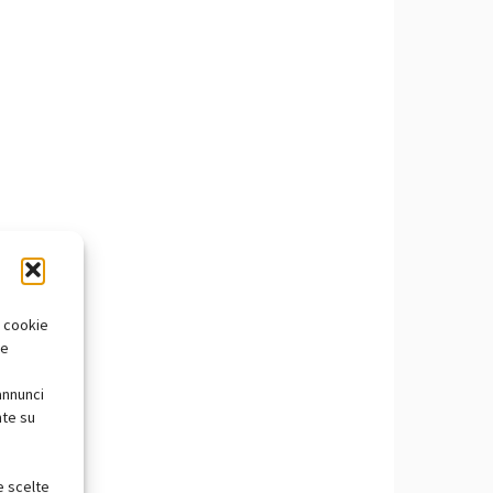
i cookie
te
annunci
nte su
e scelte