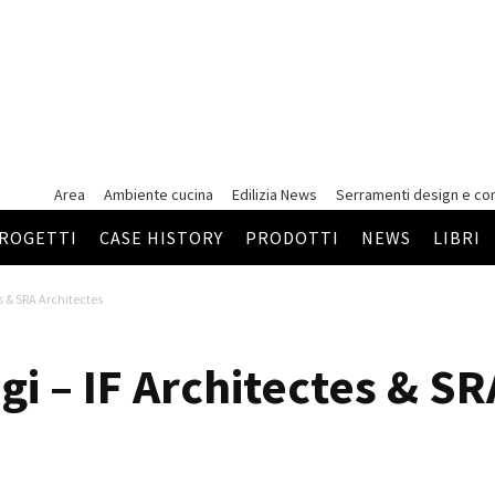
Area
Ambiente cucina
Edilizia News
Serramenti
design e co
ROGETTI
CASE HISTORY
PRODOTTI
NEWS
LIBRI
s & SRA Architectes
gi – IF Architectes & S