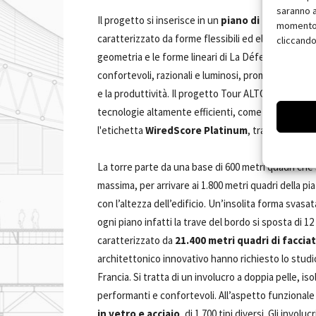
saranno a
Il progetto si inserisce in un
piano di evoluzione
momento, 
caratterizzato da forme flessibili ed eleganti, rinn
cliccando
geometria e le forme lineari di La Défense. D’altra 
confortevoli, razionali e luminosi, promuovono il be
e la produttività. Il progetto Tour ALTO mira a ott
tecnologie altamente efficienti, come la facciata 
l'etichetta
WiredScore Platinum
, tra i primi in F
La torre parte da una base di 600 metri quadri che
massima, per arrivare ai 1.800 metri quadri della pia
con l’altezza dell’edificio. Un’insolita forma svasa
ogni piano infatti la trave del bordo si sposta di 1
caratterizzato da
21.400 metri quadri di facciat
architettonico innovativo hanno richiesto lo studio
Francia. Si tratta di un involucro a doppia pelle, i
performanti e confortevoli. All’aspetto funzionale 
in vetro e acciaio
, di 1.700 tipi diversi. Gli invol