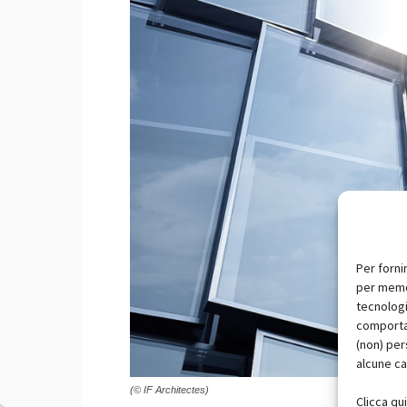
Per forni
per memor
tecnologi
comportam
(non) per
alcune ca
(© IF Architectes)
Clicca qu