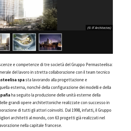
(© IF Architectes)
oscenze e competenze di tre società del Gruppo Permasteelisa:
erale del lavoro in stretta collaborazione con il team tecnico
steelisa spa
sta lavorando alla progettazione e
 quella esterna, nonché della configurazione dei modelli e della
spaña
ha seguito la produzione delle unità esterne della
 delle grandi opere architettoniche realizzate con successo in
razione di tutti gli attori coinvolti
.
Dal 1998, infatti, il Gruppo
igliori architetti al mondo, con 63 progetti già realizzati nel
 lavorazione nella capitale francese.