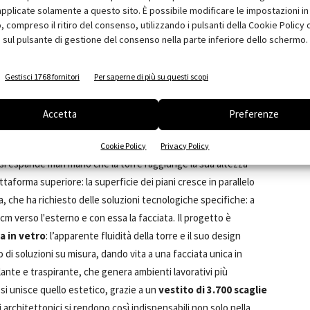
pplicate solamente a questo sito. È possibile modificare le impostazioni in 
 e animazione del quartiere
: questo sorprendente edificio,
compreso il ritiro del consenso, utilizzando i pulsanti della Cookie Policy 
ova l'ambiente architettonico dell’area, in contrasto con la
 sul pulsante di gestione del consenso nella parte inferiore dello schermo.
parte, gli ambienti interni stimolanti, multifunzionali,
nessere sociale e ispirano l'eccellenza creativa, la convivialità
Gestisci 1768 fornitori
Per saperne di più su questi scopi
enere la
BREAM Excellent Certification
grazie all’utilizzo di
isolante a doppia pelle. Tour ALTO è stato già premiato con
Accetta
Preferenze
rancia.
Cookie Policy
Privacy Policy
 si espande man mano che la torre raggiunge la sua altezza
ttaforma superiore: la superficie dei piani cresce in parallelo
ta, che ha richiesto delle soluzioni tecnologiche specifiche: a
2 cm verso l'esterno e con essa la facciata. Il progetto è
a in vetro
: l’apparente fluidità della torre e il suo design
 di soluzioni su misura, dando vita a una facciata unica in
solante e traspirante, che genera ambienti lavorativi più
si unisce quello estetico, grazie a un
vestito di 3.700 scaglie
ucri architettonici si rendono così indispensabili non solo nella