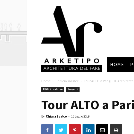
Arketipo
HOME
P
Home
Edificio salubre
Tour ALTO a Parigi – IF Architecte
Edificio salubre
Progetti
Tour ALTO a Pari
By
Chiara Scalco
-
16 Luglio 2019