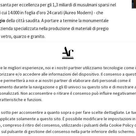
à santa per eccellenza per gli 1,3 miliardi di musulmani sparsi nel
i cui 14.000 in foglia d'oro 24 carati (Aureo Modern) - che
gio
della città saudita. A portare a termine la monumentale
azienda specializzata nella produzione di materiali di pregio
n vetro, quarzo e granito.
rre dell'Orologio
, costruzione che domina il panorama con i
ale da 10 milioni di euro vinta anche grazie al fatto che Trend
ione del mosaico. Per rispettare i tempi di consegna, tuttavia,
re le migliori esperienze, noi e i nostri partner utilizziamo tecnologie come 
izzare e/o accedere alle informazioni del dispositivo. Il consenso a ques
zione robotizzata nel suo stabilimento di Vivaro (PN).
e permetterà a noi e ai nostri partner di elaborare dati personali come il
ento durante la navigazione o gli ID univoci su questo sito e di mostrare 
e per rivestire
170 giganteschi
"
ombrelli
", della superficie di
sonalizzati. Non acconsentire o ritirare il consenso può influire negativame
rini dal sole cocente della Penisola Arabica.
ratteristiche e funzioni.
i sotto per acconsentire a quanto sopra o per fare scelte dettagliate. Le tu
aici in vetro e oro prodotti da Trend a Vivaro e
pplicate solamente a questo sito. È possibile modificare le impostazioni in 
edi di una tradizione artistica di eccellenza introdotta a
compreso il ritiro del consenso, utilizzando i pulsanti della Cookie Policy 
zzata a La Mecca, viene surclassato, dopo 1.300 anni, il
record
 sul pulsante di gestione del consenso nella parte inferiore dello schermo.