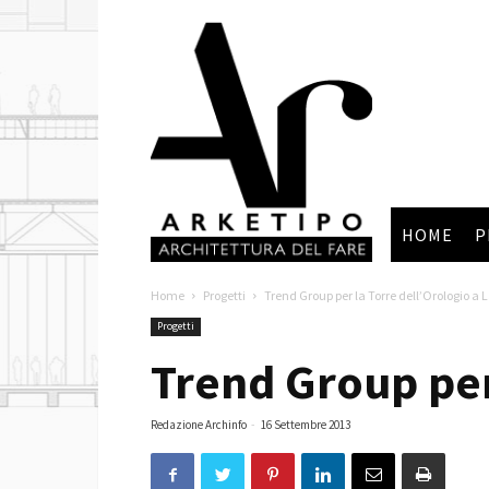
Arketipo
HOME
P
Home
Progetti
Trend Group per la Torre dell’Orologio a
Progetti
Trend Group per
Redazione Archinfo
-
16 Settembre 2013