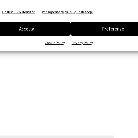
ilito proprio dagli antichi maestri bizantini con la decorazione
a degli omayyadi a Damasco (oltre 4.000 mq).
Gestisci 1768 fornitori
Per saperne di più su questi scopi
Accetta
Preferenze
Cookie Policy
Privacy Policy