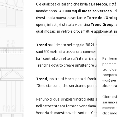
C'è qualcosa di italiano che brilla a
La Mecca
, citt
mondo: sono i
40.000 mq di mosaico vetroso
- d
rivestono la nuova e svettante
Torre dell'Orolo
opera, infatti, è stata la vicentina
Trend Group
, 
quali mosaici in vetro e oro, smalti e agglomerati i
Trend
ha ultimato nel maggio 2012 i lavori sulla
To
suoi 600 metri di altezza: una commessa internazion
ha il controllo diretto sull'intera filiera di produz
Per forni
per memor
Trend ha dovuto creare un'ulteriore linea di produ
tecnologi
comportam
Trend
, inoltre, si è occupata di fornire il material
(non) per
70 mq ciascuno, che serviranno per riparare i pelleg
alcune ca
Clicca qu
Per uno di quei singolari incroci della storia, i mos
saranno a
nell'ottocentesca fornace veneziana Orsoni sono er
momento, 
Venezia da maestranze bizantine. Con l'opera reali
cliccando