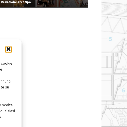
Redazione Arketipo
i cookie
te
annunci
nte su
e scelte
qualsiasi
o