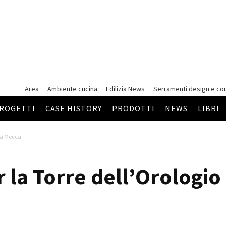
Area
Ambiente cucina
Edilizia News
Serramenti
design e co
ROGETTI
CASE HISTORY
PRODOTTI
NEWS
LIBRI
 La Mecca
 la Torre dell’Orologio