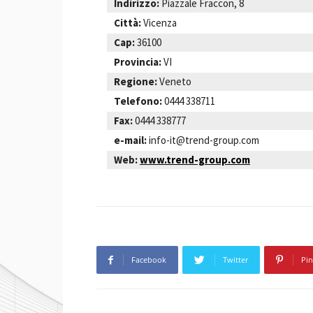
Indirizzo:
Piazzale Fraccon, 8
Città:
Vicenza
Cap:
36100
Provincia:
VI
Regione:
Veneto
Telefono:
0444 338711
Fax:
0444 338777
e-mail:
info-it@trend-group.com
Web:
www.trend-group.com
Facebook
Twitter
Pin