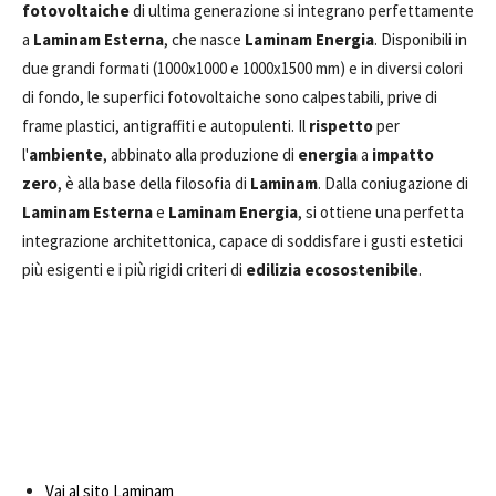
fotovoltaiche
di ultima generazione si integrano perfettamente
a
Laminam Esterna
, che nasce
Laminam Energia
. Disponibili in
due grandi formati (1000x1000 e 1000x1500 mm) e in diversi colori
di fondo, le superfici fotovoltaiche sono calpestabili, prive di
frame plastici, antigraffiti e autopulenti. Il
rispetto
per
l'
ambiente
, abbinato alla produzione di
energia
a
impatto
zero
, è alla base della filosofia di
Laminam
. Dalla coniugazione di
Laminam Esterna
e
Laminam Energia
, si ottiene una perfetta
integrazione architettonica, capace di soddisfare i gusti estetici
più esigenti e i più rigidi criteri di
edilizia ecosostenibile
.
Vai al sito Laminam