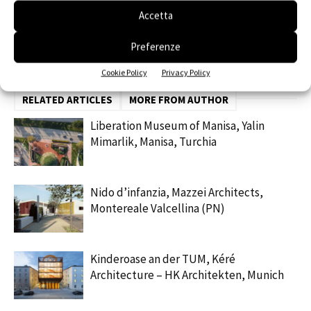
Accetta
Facebook
Twitter
Pinterest
Preferenze
Cookie Policy
Privacy Policy
RELATED ARTICLES
MORE FROM AUTHOR
Liberation Museum of Manisa, Yalin
Mimarlik, Manisa, Turchia
Nido d’infanzia, Mazzei Architects,
Montereale Valcellina (PN)
Kinderoase an der TUM, Kéré
Architecture – HK Architekten, Munich