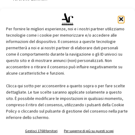
scheda azienda
Per fornire le migliori esperienze, noi e i nostri partner utilizziamo
Nome:
Laminam Spa
tecnologie come i cookie per memorizzare e/o accedere alle
Indirizzo:
Via Ghiarola Nuova, 258
informazioni del dispositivo. Il consenso a queste tecnologie
Città:
Fiorano Modenese
permetterà a noi e ai nostri partner di elaborare dati personali
come il comportamento durante la navigazione o gli ID univoci su
Cap:
41042
questo sito e di mostrare annunci (non) personalizzati. Non
Provincia:
MO
acconsentire o ritirare il consenso può influire negativamente su
Regione:
Emilia-Romagna
alcune caratteristiche e funzioni.
Telefono:
0536 1844200
Clicca qui sotto per acconsentire a quanto sopra o per fare scelte
Fax:
0536 1844201
dettagliate. Le tue scelte saranno applicate solamente a questo
e-mail:
info@laminam.it
sito. È possibile modificare le impostazioni in qualsiasi momento,
compreso il ritiro del consenso, utilizzando i pulsanti della Cookie
Web:
www.laminam.it
Policy o cliccando sul pulsante di gestione del consenso nella parte
inferiore dello schermo.
Gestisci 1768 fornitori
Per saperne di più su questi scopi