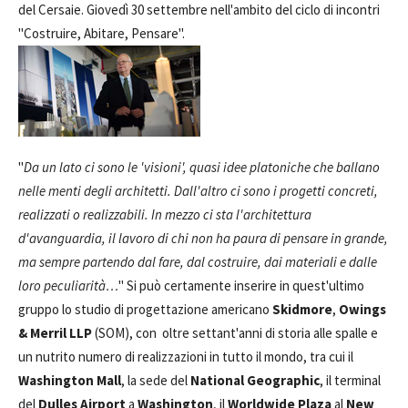
del Cersaie. Giovedì 30 settembre nell'ambito del ciclo di incontri
"Costruire, Abitare, Pensare".
"
Da un lato ci sono le 'visioni', quasi idee platoniche che ballano
nelle menti degli architetti. Dall'altro ci sono i progetti concreti,
realizzati o realizzabili. In mezzo ci sta l'architettura
d'avanguardia, il lavoro di chi non ha paura di pensare in grande,
ma sempre partendo dal fare, dal costruire, dai materiali e dalle
loro peculiarità…
" Si può certamente inserire in quest'ultimo
gruppo lo studio di progettazione americano
Skidmore
,
Owings
& Merril LLP
(SOM), con oltre settant'anni di storia alle spalle e
un nutrito numero di realizzazioni in tutto il mondo, tra cui il
Washington Mall
, la sede del
National Geographic
, il terminal
del
Dulles Airport
a
Washington
, il
Worldwide Plaza
al
New