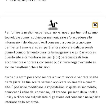
Facebook
Twitter
Pinterest
Per fornire le migliori esperienze, noi e i nostri partner utilizziamo
tecnologie come i cookie per memorizzare e/o accedere alle
informazioni del dispositivo. Il consenso a queste tecnologie
permetterà a noi e ai nostri partner di elaborare dati personali
come il comportamento durante la navigazione o gli ID univoci su
RELATED ARTICLES
MORE FROM AUTHOR
questo sito e di mostrare annunci (non) personalizzati. Non
Saint-Gobain Architecture Student
acconsentire o ritirare il consenso può influire negativamente su
alcune caratteristiche e funzioni.
Contest 2026
Clicca qui sotto per acconsentire a quanto sopra o per fare scelte
dettagliate. Le tue scelte saranno applicate solamente a questo
contenuto sponsorizzato
sito. È possibile modificare le impostazioni in qualsiasi momento,
ARCHITECT@WORK Milano 2026
compreso il ritiro del consenso, utilizzando i pulsanti della Cookie
Policy o cliccando sul pulsante di gestione del consenso nella parte
inferiore dello schermo.