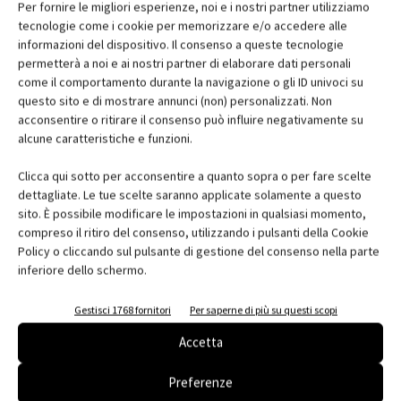
Per fornire le migliori esperienze, noi e i nostri partner utilizziamo
tecnologie come i cookie per memorizzare e/o accedere alle
informazioni del dispositivo. Il consenso a queste tecnologie
permetterà a noi e ai nostri partner di elaborare dati personali
TAGS
CFP
crediti formativi
Domal
come il comportamento durante la navigazione o gli ID univoci su
iGuzzini Light Laboratory
Lorenzo Merloni
luoghi di lavoro
questo sito e di mostrare annunci (non) personalizzati. Non
matteo ruta
Maurizio Varratta
Ordine degli Architetti di Milano
acconsentire o ritirare il consenso può influire negativamente su
Park e Associati
Politecnico di Milano
alcune caratteristiche e funzioni.
Prysmian Group Headquarters
Sala Congressi Fiera Milano
Clicca qui sotto per acconsentire a quanto sopra o per fare scelte
seminari per architetti
seminario
dettagliate. Le tue scelte saranno applicate solamente a questo
sito. È possibile modificare le impostazioni in qualsiasi momento,
compreso il ritiro del consenso, utilizzando i pulsanti della Cookie
Policy o cliccando sul pulsante di gestione del consenso nella parte
inferiore dello schermo.
Facebook
Twitter
Pinterest
Gestisci 1768 fornitori
Per saperne di più su questi scopi
Accetta
RELATED ARTICLES
MORE FROM AUTHOR
Preferenze