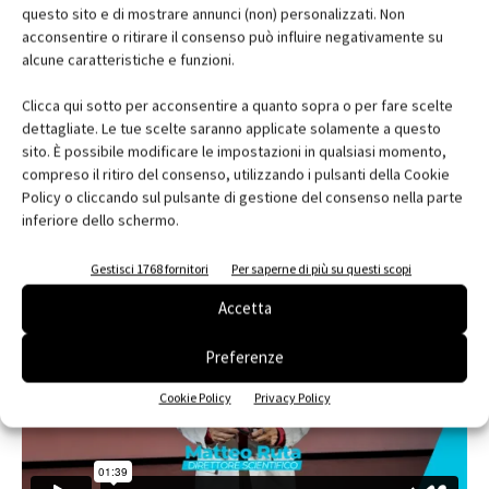
questo sito e di mostrare annunci (non) personalizzati. Non
acconsentire o ritirare il consenso può influire negativamente su
alcune caratteristiche e funzioni.
Clicca qui sotto per acconsentire a quanto sopra o per fare scelte
dettagliate. Le tue scelte saranno applicate solamente a questo
sito. È possibile modificare le impostazioni in qualsiasi momento,
compreso il ritiro del consenso, utilizzando i pulsanti della Cookie
Policy o cliccando sul pulsante di gestione del consenso nella parte
inferiore dello schermo.
EDICOLA
Gestisci 1768 fornitori
Per saperne di più su questi scopi
Accetta
Preferenze
Cookie Policy
Privacy Policy