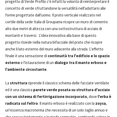
progetto di Verde Profilo c'è infatti la volontà di reinterpretare il
concetto di verde sfruttandone la versatilità nell'adattarsi alle
forme progettate dall'uomo. Il prato verticale realizzato nel
cortile della sede Italia di Groupama ricopre un muro di cemento
alto due metri di altezza con una sottostruttura di acciaio di
montanti e traversi. L'idea innovativa alla base di questo
progetto risiede nella natura bifacciale del prato che ricopre
anche il lato esterno del muro adiacente alla strada. L'effetto
finale è una sensazione di
continuità tra l'edificio e lo spazio
esterno
e l'istaurazione di un
dialogo tra il manto erboso e
l'ambiente circostante
.
La
struttura
riprende il classico schema delle facciate ventilate
ed è una classica
parete verde posata su struttura d'acciaio
con un sistema di fertirrigazione incorporato
, dove
l'erba è
radicata sul feltro
. Il manto erboso è realizzato con la
zoysa
,
un'essenza macroterma che necessita di un solo taglio annuo e
che cresce lentamente e in modo compatto, cambiando colore in