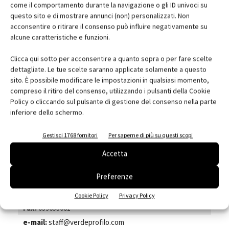
come il comportamento durante la navigazione o gli ID univoci su
questo sito e di mostrare annunci (non) personalizzati. Non
www.giardininverticale.com
acconsentire o ritirare il consenso può influire negativamente su
alcune caratteristiche e funzioni.
verdeblog.verdeprofilo.com
www.studiotransit.it
Clicca qui sotto per acconsentire a quanto sopra o per fare scelte
dettagliate. Le tue scelte saranno applicate solamente a questo
sito. È possibile modificare le impostazioni in qualsiasi momento,
scheda azienda
compreso il ritiro del consenso, utilizzando i pulsanti della Cookie
Policy o cliccando sul pulsante di gestione del consenso nella parte
Nome:
Verde Profilo
inferiore dello schermo.
Indirizzo:
Via Marco D'Agrate, 48
Gestisci 1768 fornitori
Per saperne di più su questi scopi
Città:
Agrate Brianza
Cap:
20864
Accetta
Provincia:
MB
Preferenze
Regione:
Lombardia
Telefono:
039653081
Cookie Policy
Privacy Policy
Fax:
039653081
e-mail:
staff@verdeprofilo.com