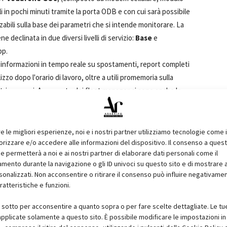
 in pochi minuti tramite la porta ODB e con cui sarà possibile
abili sulla base dei parametri che si intende monitorare. La
ne declinata in due diversi livelli di servizio:
Base
e
pp.
 informazioni in tempo reale su spostamenti, report completi
ilizzo dopo l'orario di lavoro, oltre a utili promemoria sulla
i percorsi. A supporto dei fleet manager ci sono anche le
delimitare un perimetro virtuale per l’uso dei veicoli, e che
 dei confini stessi).
trumento creato per aiutare le aziende a individuare i veicoli
re le migliori esperienze, noi e i nostri partner utilizziamo tecnologie come 
izzare e/o accedere alle informazioni del dispositivo. Il consenso a ques
icoli elettrici.
e permetterà a noi e ai nostri partner di elaborare dati personali come il
nzionalità, come la
diagnostica avanzata
: carburante,
ento durante la navigazione o gli ID univoci su questo sito e di mostrare 
peratura del liquido dei freni, pressione pneumatici, ricircolo
sonalizzati. Non acconsentire o ritirare il consenso può influire negativame
i sicurezza. Anche la manutenzione migliora ulteriormente,
ratteristiche e funzioni.
 dal motore. Si aggiunge anche la
valutazione dello stato di
i sotto per acconsentire a quanto sopra o per fare scelte dettagliate. Le tu
 e monitoraggio della tensione quando il veicolo è spento,
pplicate solamente a questo sito. È possibile modificare le impostazioni in 
uci accese e altro ancora. Trattandosi di un componente fra i