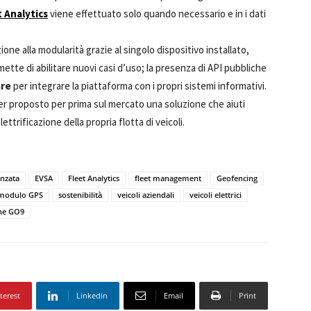
t Analytics
viene effettuato solo quando necessario e in i dati
ne alla modularità grazie al singolo dispositivo installato,
ette di abilitare nuovi casi d’uso; la presenza di API pubbliche
are
per integrare la piattaforma con i propri sistemi informativi.
er proposto per prima sul mercato una soluzione che aiuti
trificazione della propria flotta di veicoli.
anzata
EVSA
Fleet Analytics
fleet management
Geofencing
modulo GPS
sostenibilità
veicoli aziendali
veicoli elettrici
ne GO9
terest
Linkedin
Email
Print