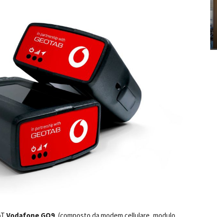
IoT
Vodafone GO9
, (composto da modem cellulare, modulo