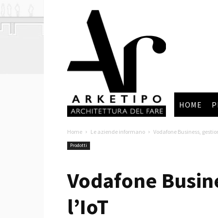
Arketipo
HOME
P
Home
Le aziende informano
Vodafone Business, gestion
Prodotti
Vodafone Busines
l’IoT