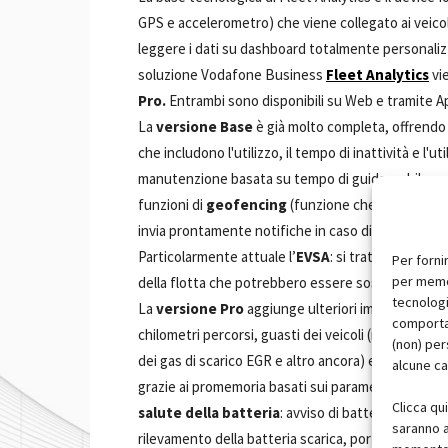
GPS e accelerometro) che viene collegato ai veicoli
leggere i dati su dashboard totalmente personalizz
soluzione Vodafone Business
Fleet Analytics
vie
Pro.
Entrambi sono disponibili su Web e tramite A
La
versione Base
è già molto completa, offrendo
che includono l'utilizzo, il tempo di inattività e l'ut
manutenzione basata su tempo di guida e chilometr
funzioni di
geofencing
(funzione che permette di 
invia prontamente notifiche in caso di superamento
Particolarmente attuale l’
EVSA
: si tratta di uno s
Per forni
per memor
della flotta che potrebbero essere sostituiti con ve
tecnologi
La
versione Pro
aggiunge ulteriori importanti fu
comportam
chilometri percorsi, guasti dei veicoli (motore, tem
(non) per
dei gas di scarico EGR e altro ancora) e cinture d
alcune ca
grazie ai promemoria basati sui parametri ricevuti
Clicca qu
salute della batteria
: avviso di batteria scarica
saranno a
rilevamento della batteria scarica, porta aperta, l