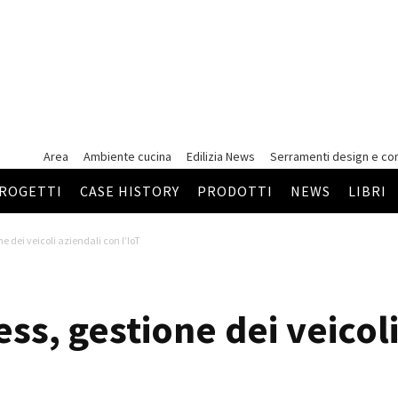
Area
Ambiente cucina
Edilizia News
Serramenti
design e co
ROGETTI
CASE HISTORY
PRODOTTI
NEWS
LIBRI
e dei veicoli aziendali con l’IoT
s, gestione dei veicoli