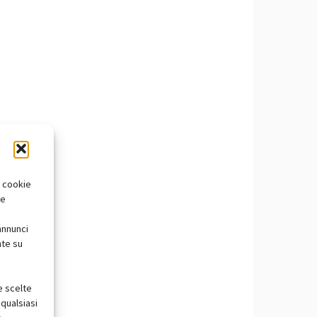
i cookie
te
annunci
nte su
e scelte
qualsiasi