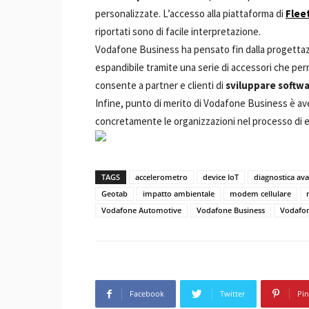
personalizzate. L’accesso alla piattaforma di
Flee
riportati sono di facile interpretazione.
Vodafone Business ha pensato fin dalla progettazio
espandibile tramite una serie di accessori che perm
consente a partner e clienti di
sviluppare softw
Infine, punto di merito di Vodafone Business è av
concretamente le organizzazioni nel processo di elet
TAGS
accelerometro
device IoT
diagnostica av
Geotab
impatto ambientale
modem cellulare
Vodafone Automotive
Vodafone Business
Vodafo
Facebook
Twitter
Pin