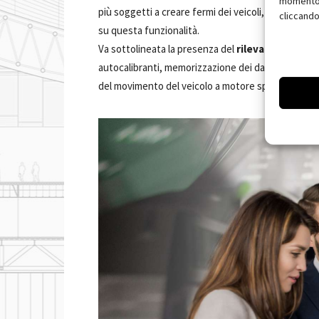
momento, 
più soggetti a creare fermi dei veicoli, è facile i
cliccando
su questa funzionalità.
Va sottolineata la presenza del
rilevamento dell
autocalibranti, memorizzazione dei dati di inciden
del movimento del veicolo a motore spento).