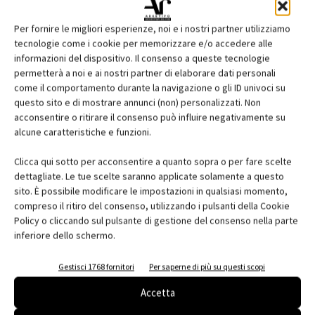
www.domusweb.it
Per fornire le migliori esperienze, noi e i nostri partner utilizziamo
tecnologie come i cookie per memorizzare e/o accedere alle
informazioni del dispositivo. Il consenso a queste tecnologie
permetterà a noi e ai nostri partner di elaborare dati personali
come il comportamento durante la navigazione o gli ID univoci su
questo sito e di mostrare annunci (non) personalizzati. Non
acconsentire o ritirare il consenso può influire negativamente su
alcune caratteristiche e funzioni.
Fuorisalone 2014 – Design District
Clicca qui sotto per acconsentire a quanto sopra o per fare scelte
dettagliate. Le tue scelte saranno applicate solamente a questo
TAGS
Evento
sito. È possibile modificare le impostazioni in qualsiasi momento,
compreso il ritiro del consenso, utilizzando i pulsanti della Cookie
Policy o cliccando sul pulsante di gestione del consenso nella parte
inferiore dello schermo.
Gestisci 1768 fornitori
Per saperne di più su questi scopi
Facebook
Twitter
Pinterest
Accetta