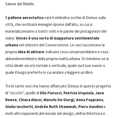
Salone del Mobile.
Il
pallone aerostatico
sarà il simbolico occhio di Domus sulla
città, che restituirà immagini riprese dall'alto, su cui si
materializzeranno a tratti i volti e le parole dei protagonisti del
video.
Voices è una sorta di mappatura sentimentale
urbana
nel chiostro del Conservatorio. Le voci raccontano la
propria
idea di abitare
: indicano cosa conserverebbero e cosa
abbandonerebbero della propria realtà urbana. Si chiedono se la
città ideale sia orizzontale o verticale, quale sia il suo suono o
quale il luogo preferito in cui andare a leggere un libro.
Tra le tante voci che hanno affiancato Domus in questo progetto
di "
ascolto
", quelle di
Elio Fiorucci
,
Patricia Urquiola
,
Jane
Reeve
,
Chiara Alessi
,
Manolo De Giorgi
,
Anna Foppiano
,
Giulio Iacchetti
,
Andrée Ruth Shammah
,
Piero Gandini
e
molti altri esponenti del mondo del design, dell'architettura e