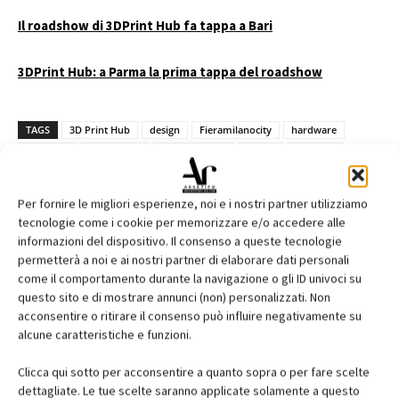
Il roadshow di 3DPrint Hub fa tappa a Bari
3DPrint Hub: a Parma la prima tappa del roadshow
TAGS
3D Print Hub
design
Fieramilanocity
hardware
materiali
produzione
progettazione
servizi
software
stampa 3D
tecnologia additiva
Per fornire le migliori esperienze, noi e i nostri partner utilizziamo
tecnologie come i cookie per memorizzare e/o accedere alle
informazioni del dispositivo. Il consenso a queste tecnologie
permetterà a noi e ai nostri partner di elaborare dati personali
Facebook
Twitter
Pinterest
come il comportamento durante la navigazione o gli ID univoci su
questo sito e di mostrare annunci (non) personalizzati. Non
acconsentire o ritirare il consenso può influire negativamente su
alcune caratteristiche e funzioni.
RELATED ARTICLES
MORE FROM AUTHOR
Clicca qui sotto per acconsentire a quanto sopra o per fare scelte
dettagliate. Le tue scelte saranno applicate solamente a questo
Saint-Gobain Architecture Student