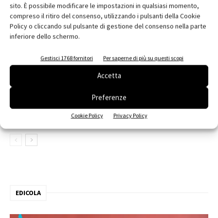
sito. È possibile modificare le impostazioni in qualsiasi momento,
Contest 2026
compreso il ritiro del consenso, utilizzando i pulsanti della Cookie
Policy o cliccando sul pulsante di gestione del consenso nella parte
inferiore dello schermo.
contenuto sponsorizzato
ARCHITECT@WORK Milano 2026
Gestisci 1768 fornitori
Per saperne di più su questi scopi
Accetta
Edilizia, VELUX e SIMA al Senato
Preferenze
Cookie Policy
Privacy Policy
EDICOLA