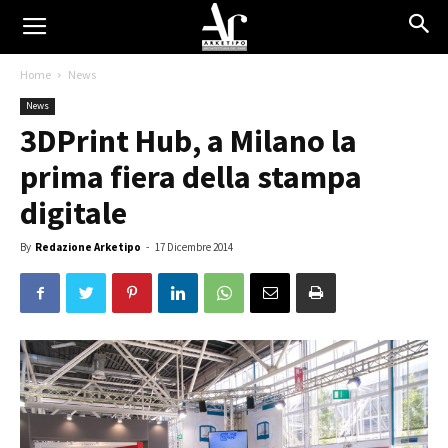
Home
News
News
3DPrint Hub, a Milano la
prima fiera della stampa
digitale
By
Redazione Arketipo
-
17 Dicembre 2014