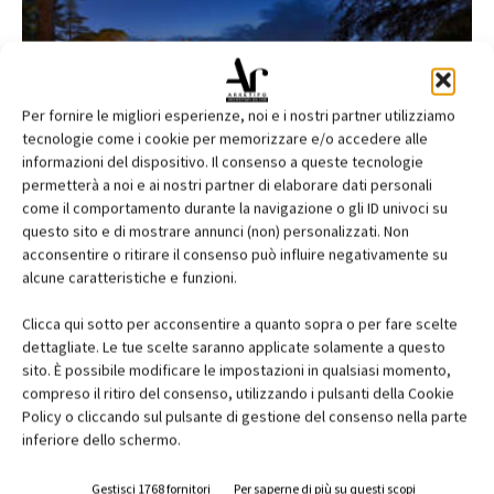
Per fornire le migliori esperienze, noi e i nostri partner utilizziamo
tecnologie come i cookie per memorizzare e/o accedere alle
Palazzo di Varignana Resort & Spa a Castel
informazioni del dispositivo. Il consenso a queste tecnologie
permetterà a noi e ai nostri partner di elaborare dati personali
San Pietro Terme...
come il comportamento durante la navigazione o gli ID univoci su
Chiara Scalco
questo sito e di mostrare annunci (non) personalizzati. Non
acconsentire o ritirare il consenso può influire negativamente su
alcune caratteristiche e funzioni.
Clicca qui sotto per acconsentire a quanto sopra o per fare scelte
dettagliate. Le tue scelte saranno applicate solamente a questo
sito. È possibile modificare le impostazioni in qualsiasi momento,
compreso il ritiro del consenso, utilizzando i pulsanti della Cookie
Policy o cliccando sul pulsante di gestione del consenso nella parte
inferiore dello schermo.
Conoscere la materia per progettare: la
cucina scopre nuovi orizzonti
Gestisci 1768 fornitori
Per saperne di più su questi scopi