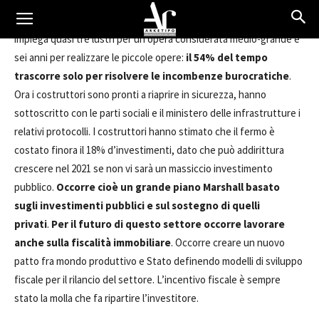
liquidità per 2,5 miliardi. Un altro aspetto gravoso sono
i tempi di
esecuzione delle opere
. Non va dimenticato che lo stato
impiega quasi tre lustri per un’opera considerata medio-grande e
sei anni per realizzare le piccole opere:
il 54% del tempo
trascorre solo per risolvere le incombenze burocratiche
.
Ora i costruttori sono pronti a riaprire in sicurezza, hanno
sottoscritto con le parti sociali e il ministero delle infrastrutture i
relativi protocolli. I costruttori hanno stimato che il fermo è
costato finora il 18% d’investimenti, dato che può addirittura
crescere nel 2021 se non vi sarà un massiccio investimento
pubblico.
Occorre cioè un grande piano Marshall basato
sugli investimenti pubblici e sul sostegno di quelli
privati
.
Per il futuro di questo settore occorre lavorare
anche sulla fiscalità immobiliare
. Occorre creare un nuovo
patto fra mondo produttivo e Stato definendo modelli di sviluppo
fiscale per il rilancio del settore. L’incentivo fiscale è sempre
stato la molla che fa ripartire l’investitore.