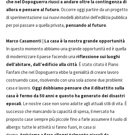
che nel Dopoguerra riuscì a andare oltre la contingenza di
allora e pensare al futuro
. Occorre oggi partire da un progetto
di sperimentazione sui nuovi modelli abitativi dell’edilizia pubblica
per poi passare a quella privata,
pensando al futuro
.
Marco Casamonti
|
La casa è la nostra grande opportunità
In questo momento abbiamo una grande opportunità ed è quella
di modernizzare il paese facendo una
riflessione sui luoghi
dell’abitare, dall’edificio alla città
. È stato citato il Piano
Fanfani che nel Dopoguerra ebbe la genialità di creare lavoro
costruendo case, risolvendo con una sola azione due problemi:
casa e lavoro.
Oggi dobbiamo pensare che il dibattito sulla
casa è fermo da 50 anni e questo ha generato dei disastri
epocali
. Le nostre case non sono adatte agli attuali stili di vita. È
successo che mancando la capacità di spesa, il mercato ha
proposto case sempre più piccole fino a farle assumere il ruolo di
albergo: tutte le attività si fanno fuori, in casa si
dorme.
Arriviamo a fare alloggi talmente piccoli da