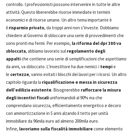
controllo. I professionisti possono intervenire in tutte le altre
attività. Questo libererebbe risorse immediate in termini
economici e di risorse umane. Un altro tema importante è
il
risparmio privato
, da troppi anni non s’investe. Dobbiamo
chiedere al Governo di sbloccare una serie di provvedimenti che
sono pronti ma fermi. Per esempio,
la riforma del dpr 380 va
sbloccata
, abbiamo lavorato sul
regolamento degli
appalti
che contiene una serie di semplificazioni che aspettiamo
da anni, va sbloccato. L’investitore ha due nemici: i
tempi
e
le
certezze
, vanno evitati i blocchi dei lavori per i ricorsi. Un altro
capitolo riguarda la
riqualificazione e messa in sicurezza
dell’edilizia esistente
. Bisognerebbe
rafforzare la misura
degli incentivi fiscali
uniformandoli al 90% ma che
comprendano sicurezza, efficientamento energetico e decoro
con ammortizzazione in 5 anni alzando il tetto per unità
immobiliare da 96mila euro ad almeno 200mila euro.
Infine,
lavoriamo sulla fiscalità immobiliare
come elemento