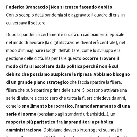
Federica Brancaccio | Non si cresce facendo debito
Con lo scoppio della pandemia si è aggravato il quadro di crisi in
cui versava il settore.
Dopo la pandemia certamente ci sarà un cambiamento epocale
nel modo di lavorare (la digitalizzazione diventerà centrale), nel
modo d’immaginare i luoghi dell’abitare, come lo sviluppo e la
gestione delle città. Ma per fare questo
occorre trovare il
modo di farsi ascoltare dalla politica perché non è sul
debito che possiamo auspicare la ripresa
.
Abbiamo bisogno
di un grande piano strategico
che faccia ripartire la filiera,
filiera che può ripartire prima delle altre. Si possono attivare una
serie di misure a costo zero che tutta la filiera chiedeva da anni,
come lo
snellimento burocratico
, l’
ammodernamento di una
serie di norme
(pensiamo agli standard urbanisitici...), un
rapporto più paritetico fra imprenditori e pubblica
amministrazione
. Dobbiamo davvero interrogarci sul nostro