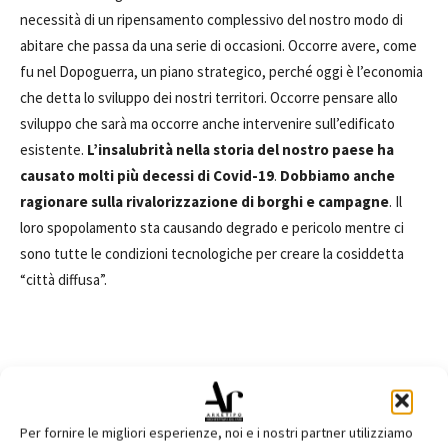
necessità di un ripensamento complessivo del nostro modo di
abitare che passa da una serie di occasioni. Occorre avere, come
fu nel Dopoguerra, un piano strategico, perché oggi è l’economia
che detta lo sviluppo dei nostri territori. Occorre pensare allo
sviluppo che sarà ma occorre anche intervenire sull’edificato
esistente.
L’insalubrità nella storia del nostro paese ha
causato molti più decessi di Covid-19
.
Dobbiamo anche
ragionare sulla rivalorizzazione di borghi e campagne
. Il
loro spopolamento sta causando degrado e pericolo mentre ci
sono tutte le condizioni tecnologiche per creare la cosiddetta
“città diffusa”.
TAGS
Agenzia del Demanio
ambiente
Ance
Architettura
bando
cantiere
città
colore
costruzioni
edilizia
Per fornire le migliori esperienze, noi e i nostri partner utilizziamo
edilizia residenziale
efficienza energetica
Enea
finanziamenti