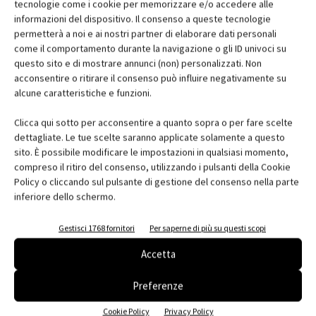
tecnologie come i cookie per memorizzare e/o accedere alle
finiture
formazione
geometri
impianti
imprese
informazioni del dispositivo. Il consenso a queste tecnologie
infrastrutture
Innovazione
interni
isolamento termico
permetterà a noi e ai nostri partner di elaborare dati personali
laterizio
Legno
milano
noleggio
pavimenti
pmi
come il comportamento durante la navigazione o gli ID univoci su
progettazione
progetti
recupero
Restauro
questo sito e di mostrare annunci (non) personalizzati. Non
rigenerazione urbana
riqualificazione
Riqualificazione urbana
acconsentire o ritirare il consenso può influire negativamente su
alcune caratteristiche e funzioni.
risparmio energetico
ristrutturazione
rivestimenti
serramenti
sicurezza
sostenibilità
territorio
urbanistica
Clicca qui sotto per acconsentire a quanto sopra o per fare scelte
dettagliate. Le tue scelte saranno applicate solamente a questo
sito. È possibile modificare le impostazioni in qualsiasi momento,
compreso il ritiro del consenso, utilizzando i pulsanti della Cookie
Policy o cliccando sul pulsante di gestione del consenso nella parte
Facebook
Twitter
Pinterest
inferiore dello schermo.
Gestisci 1768 fornitori
Per saperne di più su questi scopi
Accetta
RELATED ARTICLES
MORE FROM AUTHOR
Preferenze
Saint-Gobain Architecture Student
Contest 2026
Cookie Policy
Privacy Policy