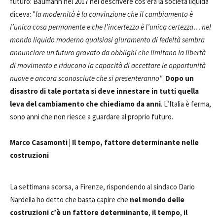
futuro: Baumann nel 2017 nel descrivere cos’era la società liquida
diceva: "
la modernità è la convinzione che il cambiamento è
l’unica cosa permanente e che l’incertezza è l’unica certezza… nel
mondo liquido moderno qualsiasi giuramento di fedeltà sembra
annunciare un futuro gravato da obblighi che limitano la libertà
di movimento e riducono la capacità di accettare le opportunità
nuove e ancora sconosciute che si presenteranno"
.
Dopo un
disastro di tale portata si deve innestare in tutti quella
leva del cambiamento che chiediamo da anni
. L’Italia è ferma,
sono anni che non riesce a guardare al proprio futuro.
Marco Casamonti | Il tempo, fattore determinante nelle
costruzioni
La settimana scorsa, a Firenze, rispondendo al sindaco Dario
Nardella ho detto che basta capire che
nel mondo delle
costruzioni c’è un fattore determinante
,
il tempo
,
il