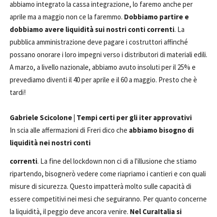
abbiamo integrato la cassa integrazione, lo faremo anche per
aprile ma a maggio non ce la faremmo.
Dobbiamo partire e
dobbiamo avere liquidità sui nostri conti correnti
. La
pubblica amministrazione deve pagare i costruttori affinché
possano onorare i loro impegni verso i distributori di materiali edili.
A marzo, a livello nazionale, abbiamo avuto insoluti per il 25% e
prevediamo diventi il 40 per aprile e il 60 a maggio. Presto che è
tardi!
Gabriele Scicolone | Tempi certi per gli iter approvativi
In scia alle affermazioni di Freri dico che
abbiamo bisogno di
liquidità nei nostri conti
correnti
. La fine del lockdown non ci di a l'illusione che stiamo
ripartendo, bisognerò vedere come riapriamo i cantieri e con quali
misure di sicurezza. Questo impatterà molto sulle capacità di
essere competitivi nei mesi che seguiranno. Per quanto concerne
la liquidità, il peggio deve ancora venire.
Nel CuraItalia si