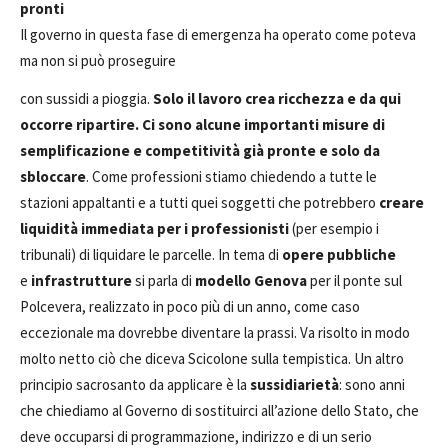
pronti
Il governo in questa fase di emergenza ha operato come poteva
ma non si può proseguire
con sussidi a pioggia.
Solo il lavoro crea ricchezza e da qui
occorre ripartire. Ci sono alcune importanti misure di
semplificazione e competitività già pronte e solo da
sbloccare
. Come professioni stiamo chiedendo a tutte le
stazioni appaltanti e a tutti quei soggetti che potrebbero
creare
liquidità immediata per i professionisti
(per esempio i
tribunali) di liquidare le parcelle. In tema di
opere pubbliche
e
infrastrutture
si parla di
modello Genova
per il ponte sul
Polcevera, realizzato in poco più di un anno, come caso
eccezionale ma dovrebbe diventare la prassi. Va risolto in modo
molto netto ciò che diceva Scicolone sulla tempistica. Un altro
principio sacrosanto da applicare è la
sussidiarietà
: sono anni
che chiediamo al Governo di sostituirci all’azione dello Stato, che
deve occuparsi di programmazione, indirizzo e di un serio