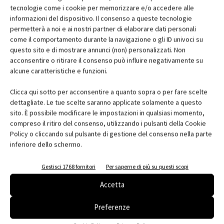
tecnologie come i cookie per memorizzare e/o accedere alle
Regione:
Emilia-Romagna
informazioni del dispositivo. Il consenso a queste tecnologie
Telefono:
0542 601601
permetterà a noi e ai nostri partner di elaborare dati personali
Fax:
0542 31749
come il comportamento durante la navigazione o gli ID univoci su
questo sito e di mostrare annunci (non) personalizzati. Non
e-mail:
info@ccimola.it
acconsentire o ritirare il consenso può influire negativamente su
Web:
www.ccimola.it
alcune caratteristiche e funzioni.
Clicca qui sotto per acconsentire a quanto sopra o per fare scelte
dettagliate. Le tue scelte saranno applicate solamente a questo
sito. È possibile modificare le impostazioni in qualsiasi momento,
compreso il ritiro del consenso, utilizzando i pulsanti della Cookie
Policy o cliccando sul pulsante di gestione del consenso nella parte
Facebook
Twitter
Pinterest
inferiore dello schermo.
Gestisci 1768 fornitori
Per saperne di più su questi scopi
Accetta
RELATED ARTICLES
MORE FROM AUTHOR
MYCOMFORT TOUCH: il comando evoluto
Preferenze
per una gestione intuitiva del fan coil