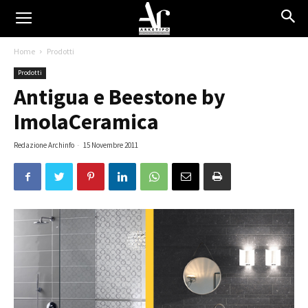
Home
Prodotti
Prodotti
Antigua e Beestone by
ImolaCeramica
Redazione Archinfo
-
15 Novembre 2011