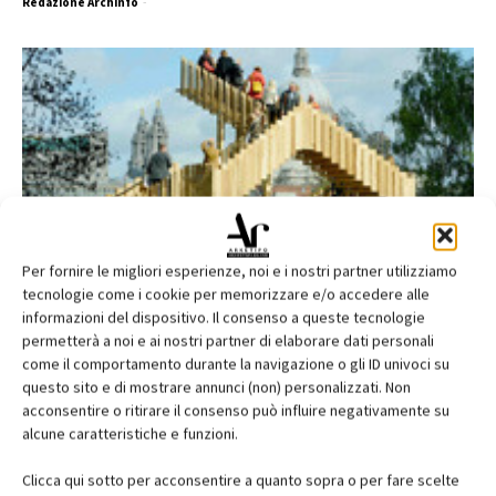
Redazione Archinfo
-
Per fornire le migliori esperienze, noi e i nostri partner utilizziamo
tecnologie come i cookie per memorizzare e/o accedere alle
La Endless Stair vince il premio speciale
informazioni del dispositivo. Il consenso a queste tecnologie
della giuria al Wood...
permetterà a noi e ai nostri partner di elaborare dati personali
redazione archinfo
-
come il comportamento durante la navigazione o gli ID univoci su
questo sito e di mostrare annunci (non) personalizzati. Non
acconsentire o ritirare il consenso può influire negativamente su
alcune caratteristiche e funzioni.
Clicca qui sotto per acconsentire a quanto sopra o per fare scelte