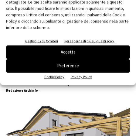
dettagliate. Le tue scelte saranno applicate solamente a questo
sito. È possibile modificare le impostazioni in qualsiasi momento,
compreso il ritiro del consenso, utilizzando i pulsanti della Cookie
Policy o cliccando sul pulsante di gestione del consenso nella parte
inferiore dello schermo.
Gestisci 1768 fornitori
Per saperne di più su questi scopi
Accetta
Preferenze
Piscine Castiglione per uno spazio
Cookie Policy
Privacy Policy
benessere in una villa privata
Redazione Archinfo
-