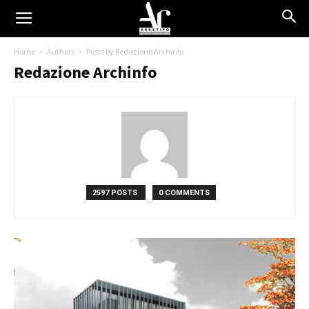
Home
Authors
Posts by Redazione Archinfo
Redazione Archinfo
2597 POSTS
0 COMMENTS